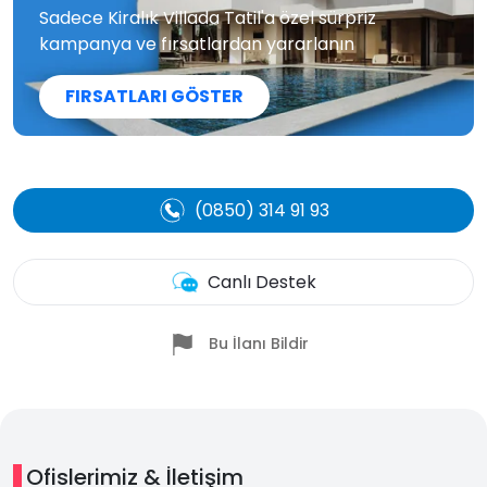
Sadece Kiralık Villada Tatil'a özel sürpriz
kampanya ve fırsatlardan yararlanın
FIRSATLARI GÖSTER
(0850) 314 91 93
Canlı Destek
Bu İlanı Bildir
Ofislerimiz & İletişim