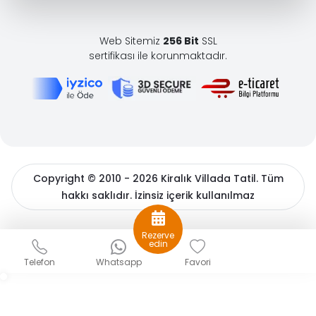
Web Sitemiz
256 Bit
SSL
sertifikası ile korunmaktadır.
Copyright © 2010 - 2026 Kiralık Villada Tatil. Tüm
hakkı saklıdır. İzinsiz içerik kullanılmaz
BöcekSoft
Rezerve
Sizlere daha iyi bir hizmet sunabilmek için çerezler
edin
kullanıyoruz. Detaylı bilgiler için
çerez politikamızı
ve
Kişisel
Telefon
Whatsapp
Favori
Verilerin Korunması
hakkında açıklama metnimizi inceleyin.
Gizle
Tamam