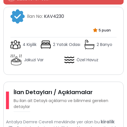
İlan No:
KAV4230
5 puan
4 Kişilik
2 Yatak Odası
2 Banyo
Jakuzi Var
Özel Havuz
İlan Detayları / Açıklamalar
Bu ilan ait Detaylı açıklama ve bilinmesi gereken
detaylar
Antalya Demre Cevreli mevkiinde yer alan bu
kiralik