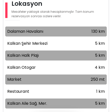
Lokasyon
Mesafeler yaklaşık olarak hesaplanmıştır. Tam konum
rezervasyon sonrası sizlere verilir.
Dalaman Havalanı
130 km
Kalkan Şehir Merkezi
5 km
Kalkan Halk Plajı
5 km
Kalkan Otogar
4 km
Market
250 mt
Restaurant
1 km
Kalkan Aile Sağ. Mer.
5 km