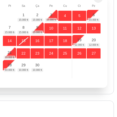
Pt
Sa
Ça
Pe
Cu
Ct
Pz
1
2
3
6
4
5
7
8
9
10
11
12
13
19
20
14
15
16
17
18
21
22
23
24
25
26
27
28
29
30