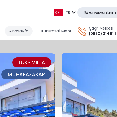
Rezervasyonlarım
TR
TR
Çağrı Merkezi
Anasayfa
Kurumsal Menu
(0850) 314 91 
EN
AR
LÜKS VİLLA
DE
RU
MUHAFAZAKAR
GR