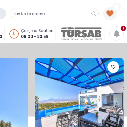
0
1
Çalışma Saatleri
93
09:00 - 23:59