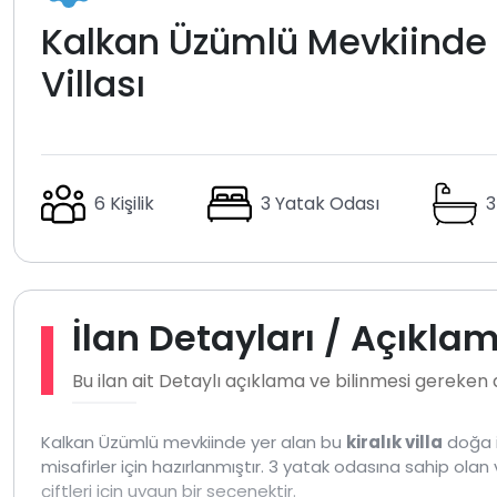
Kalkan Üzümlü Mevkiinde Ko
Villası
6 Kişilik
3 Yatak Odası
3
İlan Detayları / Açıkla
Bu ilan ait Detaylı açıklama ve bilinmesi gereken
Kalkan Üzümlü mevkiinde yer alan bu
kiralık villa
doğa i
misafirler için hazırlanmıştır. 3 yatak odasına sahip olan v
çiftleri için uygun bir seçenektir.