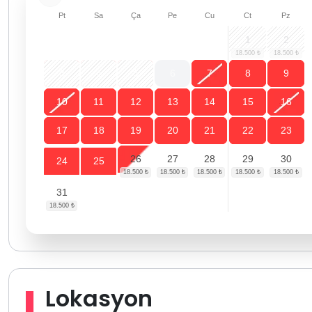
Pt
Sa
Ça
Pe
Cu
Ct
Pz
1
2
3
4
5
6
7
8
9
10
11
12
13
14
15
16
17
18
19
20
21
22
23
26
27
28
29
30
24
25
31
Lokasyon