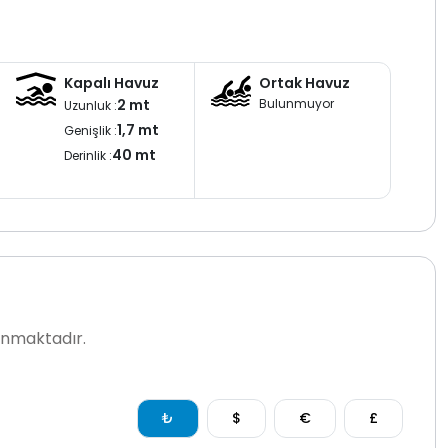
Kapalı Havuz
Ortak Havuz
2 mt
Bulunmuyor
Uzunluk :
1,7 mt
Genişlik :
40 mt
Derinlik :
lanmaktadır.
₺
$
€
£