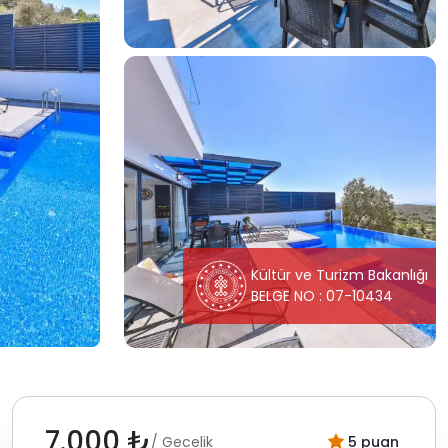
Kültür ve Turizm Bakanlığı
BELGE NO : 07-10434
7.000 ₺
/ Gecelik
5 puan