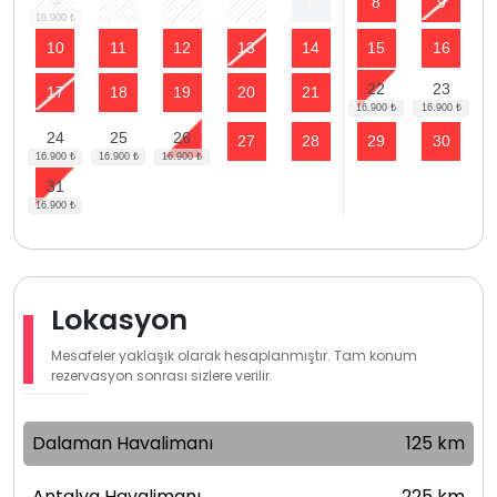
4
5
6
7
8
9
10
11
12
13
14
15
16
22
23
17
18
19
20
21
24
25
26
27
28
29
30
31
Lokasyon
Mesafeler yaklaşık olarak hesaplanmıştır. Tam konum
rezervasyon sonrası sizlere verilir.
Dalaman Havalimanı
125 km
Antalya Havalimanı
225 km