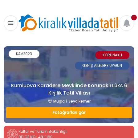
1
KAV2923
KORUNAKLI
GENİŞ AİLELERE UYGUN
Kumluova Karadere Mevkiinde Korunaklı Lüks 6
Kişilik Tatil Villası
Muğla / Seydikemer
Fotoğrafları gör
Kültür ve Turizm Bakanlığı
BELGE NO : 48-1160