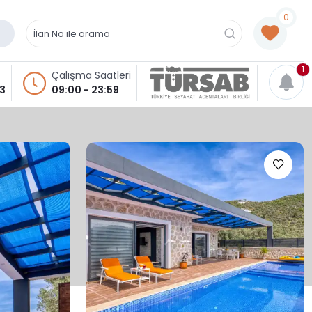
0
1
Çalışma Saatleri
93
09:00 - 23:59