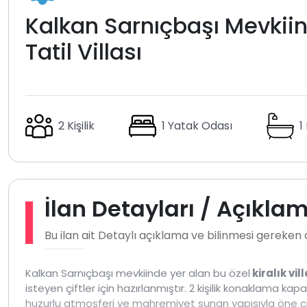
Kalkan Sarnıçbaşı Mevkii
Tatil Villası
2 Kişilik
1 Yatak Odası
1
İlan Detayları / Açıkla
Bu ilan ait Detaylı açıklama ve bilinmesi gereken
Kalkan Sarnıçbaşı mevkiinde yer alan bu özel
kiralık vil
isteyen çiftler için hazırlanmıştır. 2 kişilik konaklama kapas
huzurlu atmosferi ve mahremiyet sunan yapısıyla öne çı