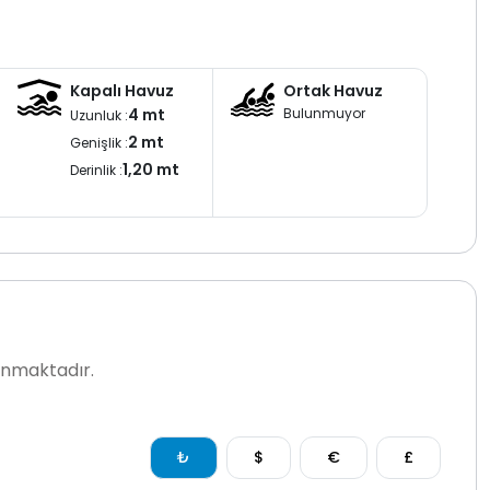
Kapalı Havuz
Ortak Havuz
4 mt
Bulunmuyor
Uzunluk :
2 mt
Genişlik :
1,20 mt
Derinlik :
lanmaktadır.
₺
$
€
£