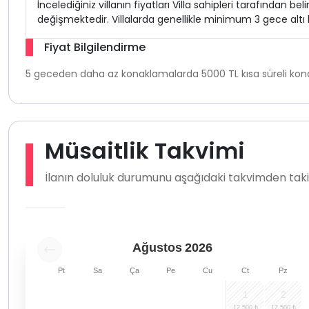
İncelediğiniz villanın fiyatları Villa sahipleri tarafından b
değişmektedir. Villalarda genellikle minimum 3 gece alt
Fiyat Bilgilendirme
5 geceden daha az konaklamalarda 5000 TL kısa süreli kona
Müsaitlik Takvimi
İlanın doluluk durumunu aşağıdaki takvimden takip
Ağustos
2026
Pt
Sa
Ça
Pe
Cu
Ct
Pz
1
2