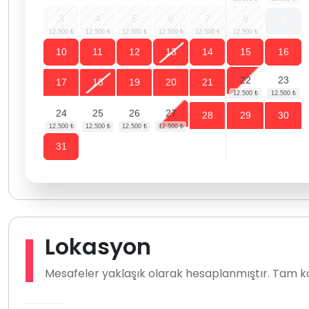
3
4
5
6
7
8
9
10
11
12
13
14
15
16
22
23
17
18
19
20
21
24
25
26
27
28
29
30
31
Lokasyon
Mesafeler yaklaşık olarak hesaplanmıştır. Tam ko