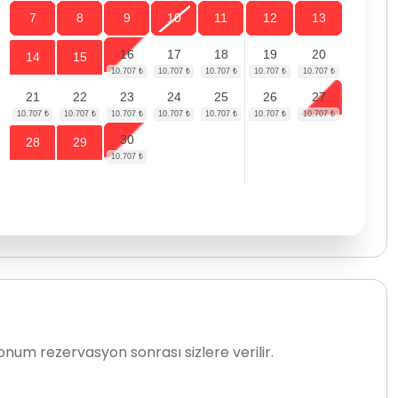
7
8
9
10
11
12
13
16
17
18
19
20
14
15
21
22
23
24
25
26
27
30
28
29
num rezervasyon sonrası sizlere verilir.