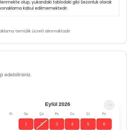
elirlenmekte olup, yukarıdaki tablodaki gibi Sezonluk olarak
ı konaklama kabul edilmemektedir.
klama temizlik ücreti alınmaktadır
 edebilirsiniz.
Eylül
2026
Pt
Sa
Ça
Pe
Cu
Ct
Pz
1
2
3
4
5
6