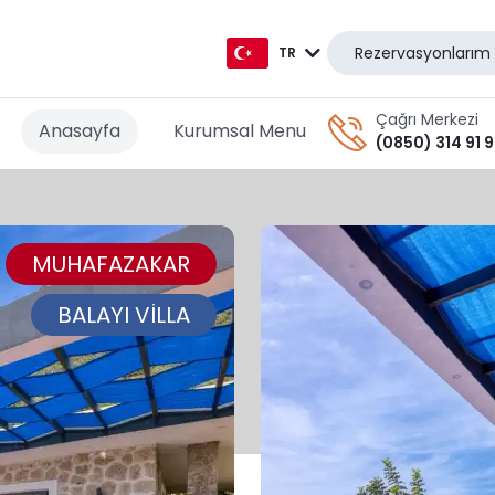
Rezervasyonlarım
TR
TR
Çağrı Merkezi
Anasayfa
Kurumsal Menu
(0850) 314 91 
EN
AR
MUHAFAZAKAR
DE
RU
BALAYI VİLLA
GR