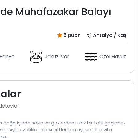
nde Muhafazakar Balayı
5 puan
Antalya / Kaş
 Banyo
Jakuzi Var
Özel Havuz
malar
 detaylar
la
doğa içinde sakin ve gözlerden uzak bir tatil geçirmek
itesiyle özellikle balayı çiftleri için uygun olan villa
kar.