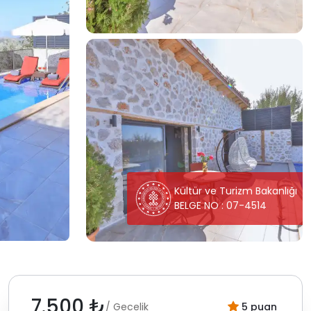
Kültür ve Turizm Bakanlığı
BELGE NO : 07-4514
7.500 ₺
/ Gecelik
5 puan