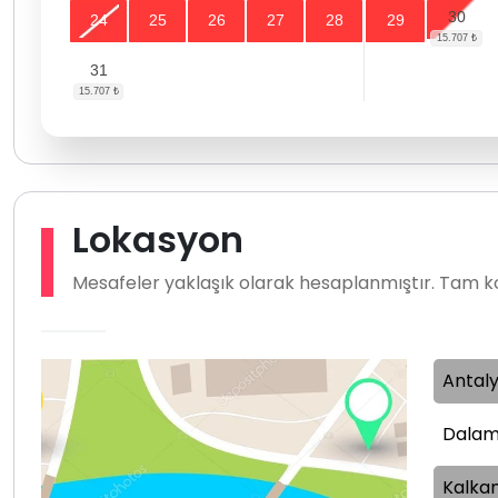
30
24
25
26
27
28
29
31
Lokasyon
Mesafeler yaklaşık olarak hesaplanmıştır. Tam ko
Antal
Dalam
Kalka