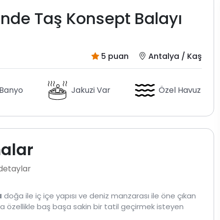
inde Taş Konsept Balayı
5 puan
Antalya / Kaş
 Banyo
Jakuzi Var
Özel Havuz
malar
 detaylar
a
doğa ile iç içe yapısı ve deniz manzarası ile öne çıkan
illa özellikle baş başa sakin bir tatil geçirmek isteyen