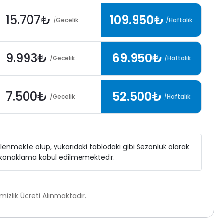
15.707₺
109.950₺
/Gecelik
/Haftalık
9.993₺
69.950₺
/Gecelik
/Haftalık
7.500₺
52.500₺
/Gecelik
/Haftalık
elirlenmekte olup, yukarıdaki tablodaki gibi Sezonluk olarak
ı konaklama kabul edilmemektedir.
zlik Ücreti Alınmaktadır.