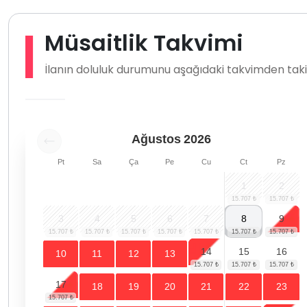
Müsaitlik Takvimi
İlanın doluluk durumunu aşağıdaki takvimden takip
Ağustos
2026
Pt
Sa
Ça
Pe
Cu
Ct
Pz
1
2
3
4
5
6
7
8
9
14
15
16
10
11
12
13
17
18
19
20
21
22
23