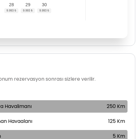
28
29
30
num rezervasyon sonrası sizlere verilir.
ya Havalimanı
250 Km
an Havaalanı
125 Km
n
5 Km