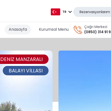
Rezervasyonlarım
TR
TR
Çağrı Merkezi
Anasayfa
Kurumsal Menu
(0850) 314 91 
EN
AR
DENİZ MANZARALI
DE
RU
BALAYI VİLLASI
GR