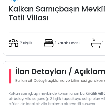
Kalkan Sarnıçbaşın Mevki
Tatil Villası
2 Kişilik
1 Yatak Odası
1
İlan Detayları / Açıkla
Bu ilan ait Detaylı açıklama ve bilinmesi gereken
Kalkan sarnıçbaşı mevkiinde konumlanan bu
kiralık vill
bir balayı villa seçeneği. 2 kişilik kapasiteye sahip olan v
çiftler için ideal bir villa kiralama alternatifi sunuyor