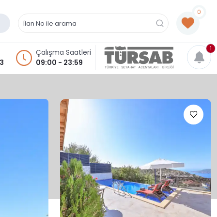
0
1
Çalışma Saatleri
93
09:00 - 23:59