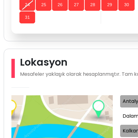
24
25
26
27
28
29
30
31
Lokasyon
Mesafeler yaklaşık olarak hesaplanmıştır. Tam ko
Antal
Dalam
Kalka