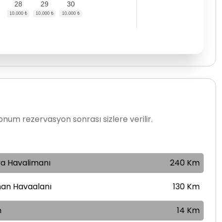
28
29
30
num rezervasyon sonrası sizlere verilir.
ya Havalimanı
240 Km
an Havaalanı
130 Km
n
14 Km