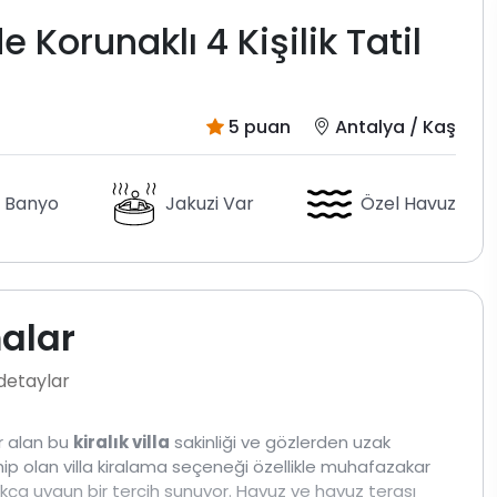
Korunaklı 4 Kişilik Tatil
5 puan
Antalya / Kaş
 Banyo
Jakuzi Var
Özel Havuz
malar
 detaylar
r alan bu
kiralık villa
sakinliği ve gözlerden uzak
ahip olan villa kiralama seçeneği özellikle muhafazakar
ldukça uygun bir tercih sunuyor. Havuz ve havuz terası