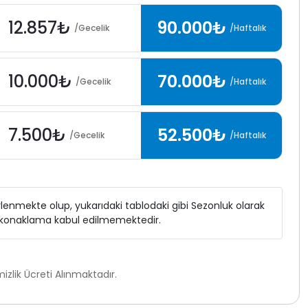
12.857₺
90.000₺
/Gecelik
/Haftalık
10.000₺
70.000₺
/Gecelik
/Haftalık
7.500₺
52.500₺
/Gecelik
/Haftalık
elirlenmekte olup, yukarıdaki tablodaki gibi Sezonluk olarak
ı konaklama kabul edilmemektedir.
lik Ücreti Alınmaktadır.