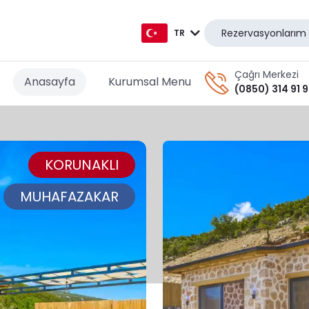
Rezervasyonlarım
TR
TR
Çağrı Merkezi
Anasayfa
Kurumsal Menu
(0850) 314 91 
EN
AR
KORUNAKLI
DE
RU
MUHAFAZAKAR
GR