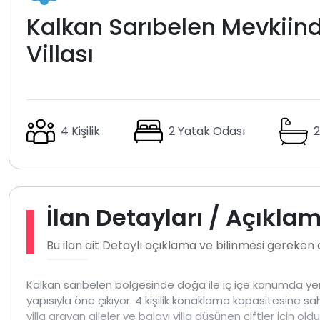
Kalkan Sarıbelen Mevkiinde 
Villası
4 Kişilik
2 Yatak Odası
2
İlan Detayları / Açıkla
Bu ilan ait Detaylı açıklama ve bilinmesi gereken
Kalkan sarıbelen bölgesinde doğa ile iç içe konumda ye
yapısıyla öne çıkıyor. 4 kişilik konaklama kapasitesine s
villa arayan aileler ve balayı villa düşünen çiftler için o