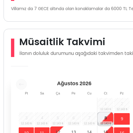
Villamız da 7 GECE altında olan konaklamalar da 6000 TL Tem
Müsaitlik Takvimi
İlanın doluluk durumunu aşağıdaki takvimden takip
Ağustos
2026
Pt
Sa
Ça
Pe
Cu
Ct
Pz
1
2
3
4
5
6
7
8
9
12
13
14
15