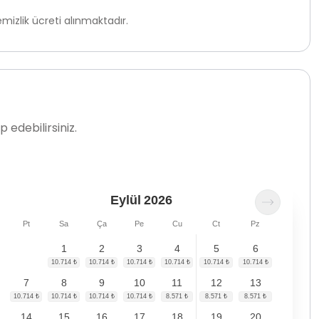
izlik ücreti alınmaktadır.
 edebilirsiniz.
Eylül
2026
Pt
Sa
Ça
Pe
Cu
Ct
Pz
1
2
3
4
5
6
7
8
9
10
11
12
13
14
15
16
17
18
19
20