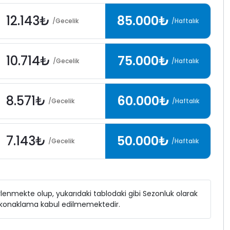
12.143₺
85.000₺
/Gecelik
/Haftalık
10.714₺
75.000₺
/Gecelik
/Haftalık
8.571₺
60.000₺
/Gecelik
/Haftalık
7.143₺
50.000₺
/Gecelik
/Haftalık
elirlenmekte olup, yukarıdaki tablodaki gibi Sezonluk olarak
ı konaklama kabul edilmemektedir.