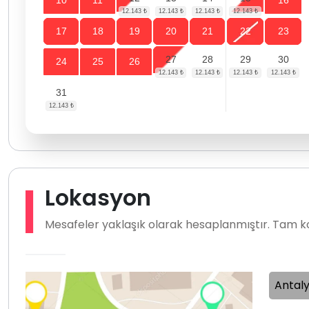
10
11
16
17
18
19
20
21
22
23
27
28
29
30
24
25
26
31
Lokasyon
Mesafeler yaklaşık olarak hesaplanmıştır. Tam ko
Antaly