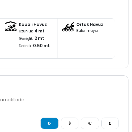
Kapalı Havuz
Ortak Havuz
4 mt
Bulunmuyor
Uzunluk :
2 mt
Genişlik :
0.50 mt
Derinlik :
lanmaktadır.
₺
$
€
£