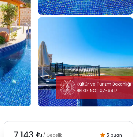
Kültür ve Turizm Bakanlığı
BELGE NO : 07-6417
7.143 ₺
/ Gecelik
5 puan