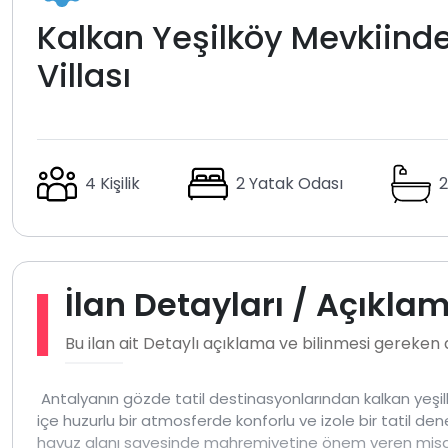
Kalkan Yeşilköy Mevkiinde 
Villası
4 Kişilik
2 Yatak Odası
2
İlan Detayları / Açıkla
Bu ilan ait Detaylı açıklama ve bilinmesi gereken
Antalyanın gözde tatil destinasyonlarından kalkan yeşilk
içe huzurlu bir atmosferde konforlu ve izole bir tatil d
havuz alanı sayesinde mahremiyetine önem veren misafir