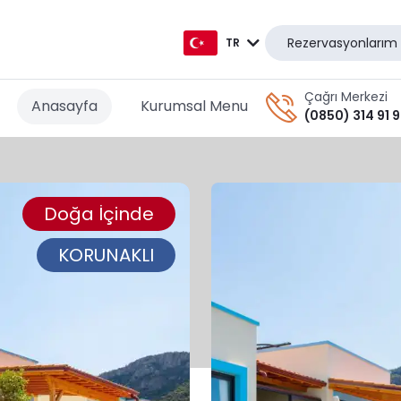
Rezervasyonlarım
TR
TR
Çağrı Merkezi
Anasayfa
Kurumsal Menu
(0850) 314 91 
EN
AR
Doğa İçinde
DE
RU
KORUNAKLI
GR