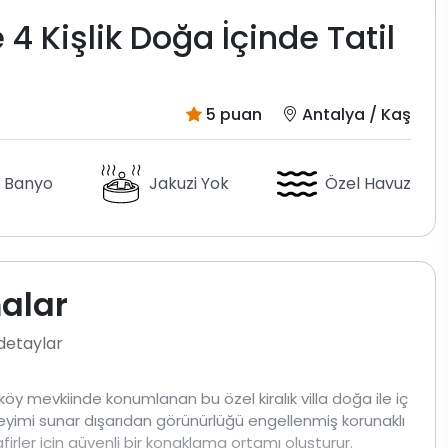
4 Kişlik Doğa İçinde Tatil
5 puan
Antalya / Kaş
 Banyo
Jakuzi Yok
Özel Havuz
malar
 detaylar
öy mevkiinde konumlanan bu özel kiralık villa doğa ile iç
eneyimi sunar dışarıdan görünürlüğü engellenmiş korunaklı
ler için güvenli bir konaklama ortamı oluşturur.