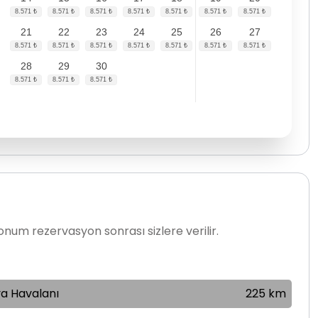
21
22
23
24
25
26
27
28
29
30
num rezervasyon sonrası sizlere verilir.
a Havalanı
225 km