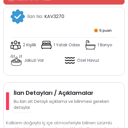
İlan No:
KAV3270
5 puan
2 Kişilik
1 Yatak Odası
1 Banyo
Jakuzi Var
Özel Havuz
İlan Detayları / Açıklamalar
Bu ilan ait Detaylı açıklama ve bilinmesi gereken
detaylar
Kalkann doğayla iç içe atmosferiyle bilinen üzümlü