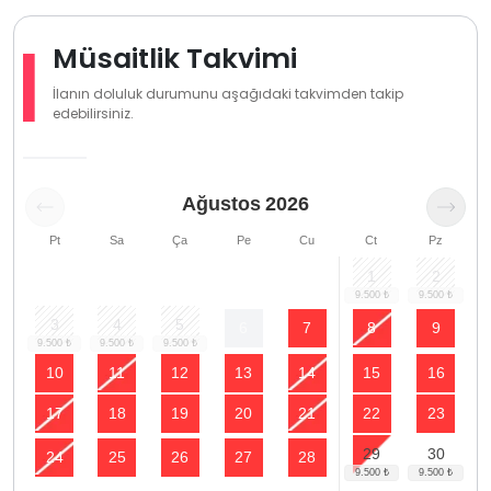
Müsaitlik Takvimi
İlanın doluluk durumunu aşağıdaki takvimden takip
edebilirsiniz.
Ağustos
2026
Pt
Sa
Ça
Pe
Cu
Ct
Pz
1
2
3
4
5
6
7
8
9
10
11
12
13
14
15
16
17
18
19
20
21
22
23
29
30
24
25
26
27
28