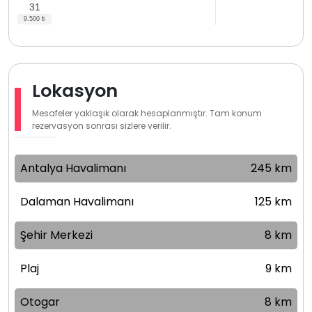
31
Lokasyon
Mesafeler yaklaşık olarak hesaplanmıştır. Tam konum
rezervasyon sonrası sizlere verilir.
Antalya Havalimanı
245 km
Dalaman Havalimanı
125 km
Şehir Merkezi
8 km
Plaj
9 km
Otogar
8 km