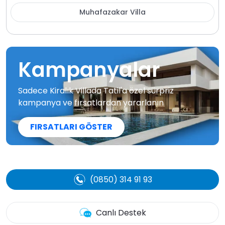
Muhafazakar Villa
Kampanyalar
Sadece Kiralık Villada Tatil'a özel sürpriz
kampanya ve fırsatlardan yararlanın
FIRSATLARI GÖSTER
(0850) 314 91 93
Canlı Destek