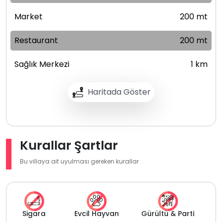
Market
200 mt
Restaurant
200 mt
Sağlık Merkezi
1 km
Haritada Göster
Kurallar Şartlar
Bu villaya ait uyulması gereken kurallar
Sigara
Evcil Hayvan
Gürültü & Parti