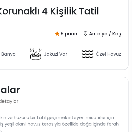
runaklı 4 Kişilik Tatil
5 puan
Antalya / Kaş
 Banyo
Jakuzi Var
Özel Havuz
malar
 detaylar
n ve huzurlu bir tatil geçirmek isteyen misafirler için
 yeşil alanlı havuz terasıyla özellikle doğa içinde ferah
r.