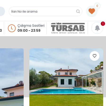
0
1
Çalışma Saatleri
93
09:00 - 23:59