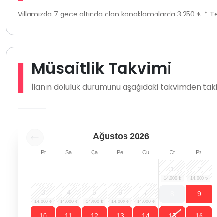
Villamızda 7 gece altında olan konaklamalarda 3.250 ₺ * Te
Müsaitlik Takvimi
İlanın doluluk durumunu aşağıdaki takvimden takip
Ağustos
2026
Pt
Sa
Ça
Pe
Cu
Ct
Pz
1
2
3
4
5
6
7
8
9
10
11
12
13
14
15
16