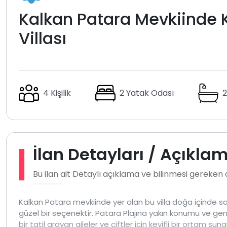
Kalkan Patara Mevkiinde Ko
Villası
4 Kişilik
2 Yatak Odası
2
İlan Detayları / Açıkla
Bu ilan ait Detaylı açıklama ve bilinmesi gereken
Kalkan Patara mevkiinde yer alan bu villa doğa içinde saki
güzel bir seçenektir. Patara Plajına yakın konumu ve geniş
bir tatil arayan aileler ve çiftler için keyifli bir ortam suna