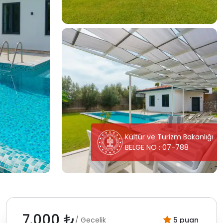
Kültür ve Turizm Bakanlığı
BELGE NO : 07-788
7.000 ₺
/ Gecelik
5 puan