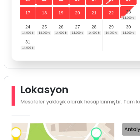
23
17
18
19
20
21
22
24
25
26
27
28
29
30
31
Lokasyon
Mesafeler yaklaşık olarak hesaplanmıştır. Tam ko
Antaly