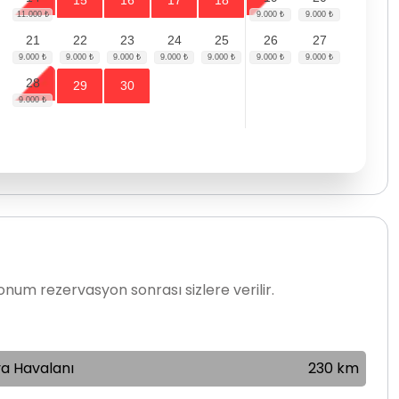
15
16
17
18
21
22
23
24
25
26
27
28
29
30
num rezervasyon sonrası sizlere verilir.
a Havalanı
230 km