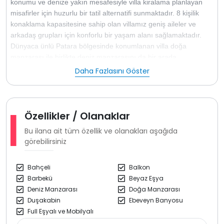
konumu ve denize yakın mesafesiyle villa kiralama planlayan
misafirler için huzurlu bir tatil alternatifi sunmaktadır. 8 kişilik
konaklama kapasitesine sahip olan villamız geniş aileler ve
arkadaş grupları için konforlu bir yaşam alanı sağlamaktadır.
Dünyaca ünlü Patara bölgesinde konumlanan villa doğa
manzarası ile birlikte deniz manzarasını da bir arada
sunmaktadır.
Daha Fazlasını Göster
Villamız, aynı konseptte tasarlanmış toplam 3 adet villadan
oluşan özel bir tesis içerisinde yer almaktadır. Villaların
mimarisi iç dekorasyonu ve eşyaları aynı standartta hazırlanmış
Özellikler / Olanaklar
olup her biri konforlu bir tatil deneyimi sunacak şekilde dizayn
Bu ilana ait tüm özellik ve olanakları aşağıda
edilmiştir. Her villanın kendi bağımsız girişi ve tamamen kendine
görebilirsiniz
ait özel
yüzme havuzu bulunmaktadır. Ayrıca tesis içerisinde
misafirlerin kullanımına açık ortak bir yüzme havuzu ve havuz
alanı da yer almaktadır.
Bahçeli
Balkon
Barbekü
Beyaz Eşya
Doğa içerisinde yürüme mesafesinde denize ulaşım imkanı
Deniz Manzarası
Doğa Manzarası
bulunan villamız, sakinlik arayan misafirler için ideal bir kiralık
Duşakabin
Ebeveyn Banyosu
villa seçeneğidir. Geniş havuz terası sayesinde gün boyu keyifli
Full Eşyalı ve Mobilyalı
vakit geçirebilir, özel yüzme havuzunun tadını çıkarabilirsiniz.