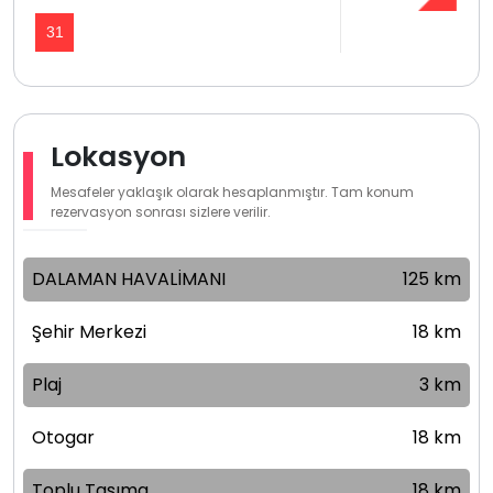
31
Lokasyon
Mesafeler yaklaşık olarak hesaplanmıştır. Tam konum
rezervasyon sonrası sizlere verilir.
DALAMAN HAVALİMANI
125 km
Şehir Merkezi
18 km
Plaj
3 km
Otogar
18 km
Toplu Taşıma
18 km