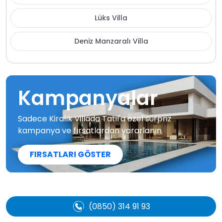
Lüks Villa
Deniz Manzaralı Villa
Kampanyalar
Sadece Kiralık Villada Tatil'a özel sürpriz
kampanya ve fırsatlardan yararlanın
FIRSATLARI GÖSTER
(0850) 314 91 93