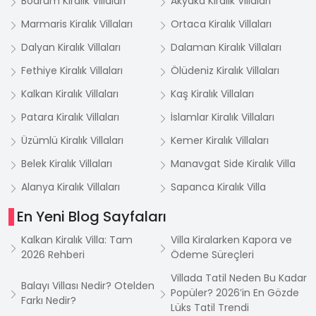
Bodrum Kiralık Villaları
Akyaka Kiralık Villaları
Marmaris Kiralık Villaları
Ortaca Kiralık Villaları
Dalyan Kiralık Villaları
Dalaman Kiralık Villaları
Fethiye Kiralık Villaları
Ölüdeniz Kiralık Villaları
Kalkan Kiralık Villaları
Kaş Kiralık Villaları
Patara Kiralık Villaları
İslamlar Kiralık Villaları
Üzümlü Kiralık Villaları
Kemer Kiralık Villaları
Belek Kiralık Villaları
Manavgat Side Kiralık Villa
Alanya Kiralık Villaları
Sapanca Kiralık Villa
En Yeni Blog Sayfaları
Kalkan Kiralık Villa: Tam
Villa Kiralarken Kapora ve
2026 Rehberi
Ödeme Süreçleri
Villada Tatil Neden Bu Kadar
Balayı Villası Nedir? Otelden
Popüler? 2026’in En Gözde
Farkı Nedir?
Lüks Tatil Trendi