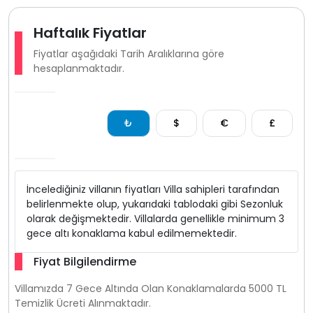
Birlikte tatil planlayan aile ve arkadaş grupları için, aynı
tarihlerde müsaitlik bulunması halinde alt tarafında bulunan
Haftalık Fiyatlar
KAV1839
KAV1840
kodlu villamızda alternatif konaklama
Fiyatlar aşağıdaki Tarih Aralıklarına göre
imkânı sunarak birbirine yakın tatil yapma avantajı
hesaplanmaktadır.
sağlamaktadır.
₺
$
€
£
İncelediğiniz villanın fiyatları Villa sahipleri tarafından
belirlenmekte olup, yukarıdaki tablodaki gibi Sezonluk
olarak değişmektedir. Villalarda genellikle minimum 3
gece altı konaklama kabul edilmemektedir.
Fiyat Bilgilendirme
Villamızda 7 Gece Altında Olan Konaklamalarda 5000 TL
Temizlik Ücreti Alınmaktadır.