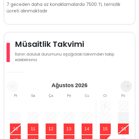
7 geceden daha az konaklamalarda 7500 TL temizlik
ücreti alınmaktadır
Müsaitlik Takvimi
İlanın doluluk durumunu aşağıdaki takvimden takip
edebilirsiniz.
Ağustos
2026
Pt
Sa
Ça
Pe
Cu
Ct
Pz
1
2
3
4
5
6
7
8
9
10
11
12
13
14
15
16