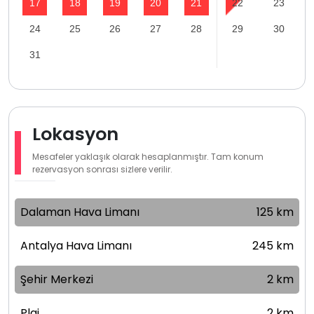
17
18
19
20
21
22
23
24
25
26
27
28
29
30
31
Lokasyon
Mesafeler yaklaşık olarak hesaplanmıştır. Tam konum
rezervasyon sonrası sizlere verilir.
Dalaman Hava Limanı
125 km
Antalya Hava Limanı
245 km
Şehir Merkezi
2 km
Plaj
2 km