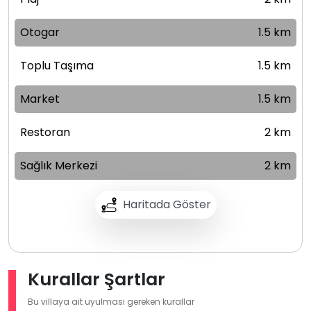
Otogar
1.5 km
Toplu Taşıma
1.5 km
Market
1.5 km
Restoran
2 km
Sağlık Merkezi
2 km
Haritada Göster
Kurallar Şartlar
Bu villaya ait uyulması gereken kurallar