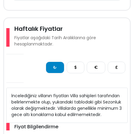
Kalkan ortaalan bölgesi deniz manzaralı villa ve
merkezi konumlu kiralık villa seçenekleriyle öne çıkar.
Geniş yaşam alanları sunan villalar konforlu bir
villa
kiralama
deneyimi arayan gruplar için güçlü bir
Haftalık Fiyatlar
alternatiftir. manzara merkez yakınlığı ve lüksü bir
Fiyatlar aşağıdaki Tarih Aralıklarına göre
arada isteyenler için ortaalan villaları ideal bir tercih
hesaplanmaktadır.
sunar.
₺
$
€
£
İncelediğiniz villanın fiyatları Villa sahipleri tarafından
belirlenmekte olup, yukarıdaki tablodaki gibi Sezonluk
olarak değişmektedir. Villalarda genellikle minimum 3
gece altı konaklama kabul edilmemektedir.
Fiyat Bilgilendirme