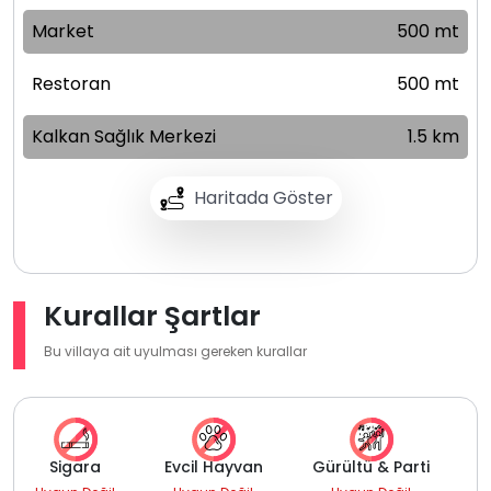
Market
500 mt
Restoran
500 mt
Kalkan Sağlık Merkezi
1.5 km
Haritada Göster
Kurallar Şartlar
Bu villaya ait uyulması gereken kurallar
Sigara
Evcil Hayvan
Gürültü & Parti