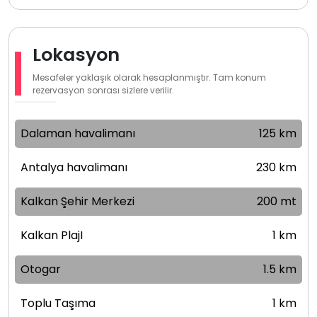
Lokasyon
Mesafeler yaklaşık olarak hesaplanmıştır. Tam konum
rezervasyon sonrası sizlere verilir.
Dalaman havalimanı
125 km
Antalya havalimanı
230 km
Kalkan Şehir Merkezi
200 mt
Kalkan PlajI
1 km
Otogar
1.5 km
Toplu Taşıma
1 km