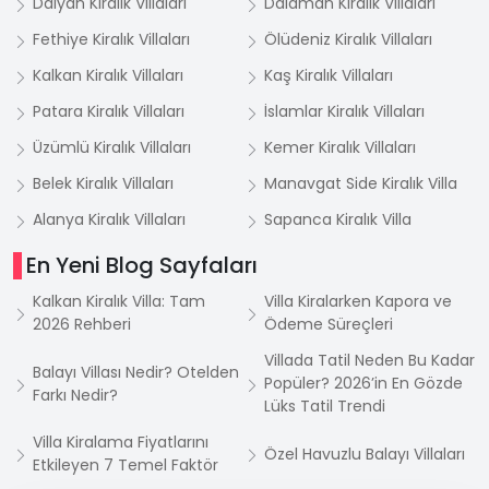
Dalyan Kiralık Villaları
Dalaman Kiralık Villaları
Fethiye Kiralık Villaları
Ölüdeniz Kiralık Villaları
Kalkan Kiralık Villaları
Kaş Kiralık Villaları
Patara Kiralık Villaları
İslamlar Kiralık Villaları
Üzümlü Kiralık Villaları
Kemer Kiralık Villaları
Belek Kiralık Villaları
Manavgat Side Kiralık Villa
Alanya Kiralık Villaları
Sapanca Kiralık Villa
En Yeni Blog Sayfaları
Kalkan Kiralık Villa: Tam
Villa Kiralarken Kapora ve
2026 Rehberi
Ödeme Süreçleri
Villada Tatil Neden Bu Kadar
Balayı Villası Nedir? Otelden
Popüler? 2026’in En Gözde
Farkı Nedir?
Lüks Tatil Trendi
Villa Kiralama Fiyatlarını
Özel Havuzlu Balayı Villaları
Etkileyen 7 Temel Faktör