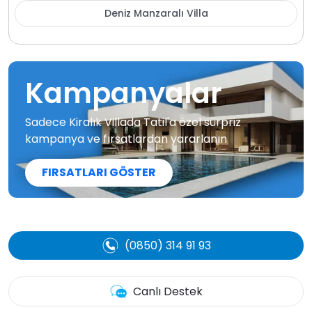
Deniz Manzaralı Villa
Kampanyalar
Sadece Kiralık Villada Tatil'a özel sürpriz
kampanya ve fırsatlardan yararlanın
FIRSATLARI GÖSTER
(0850) 314 91 93
Canlı Destek