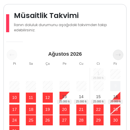
Müsaitlik Takvimi
İlanın doluluk durumunu aşağıdaki takvimden takip
edebilirsiniz.
Ağustos
2026
Pt
Sa
Ça
Pe
Cu
Ct
Pz
1
2
3
4
5
6
7
8
9
13
14
15
16
10
11
12
17
18
19
20
21
22
23
24
25
26
27
28
29
30