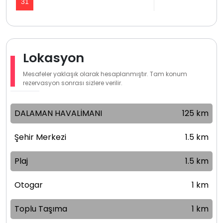
31
Lokasyon
Mesafeler yaklaşık olarak hesaplanmıştır. Tam konum
rezervasyon sonrası sizlere verilir.
DALAMAN HAVALİMANI
125 km
Şehir Merkezi
1.5 km
Plaj
1.5 km
Otogar
1 km
Toplu Taşıma
1 km