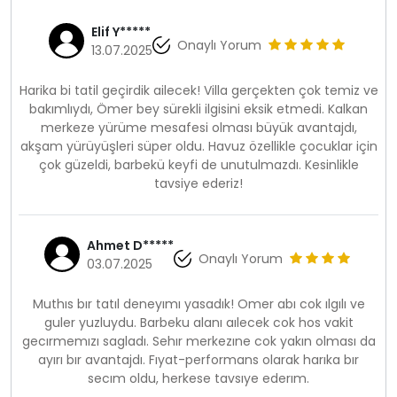
Elif Y*****
Onaylı Yorum
13.07.2025
Harika bi tatil geçirdik ailecek! Villa gerçekten çok temiz ve
bakımlıydı, Ömer bey sürekli ilgisini eksik etmedi. Kalkan
merkeze yürüme mesafesi olması büyük avantajdı,
akşam yürüyüşleri süper oldu. Havuz özellikle çocuklar için
çok güzeldi, barbekü keyfi de unutulmazdı. Kesinlikle
tavsiye ederiz!
Ahmet D*****
Onaylı Yorum
03.07.2025
Muthıs bır tatıl deneyımı yasadık! Omer abı cok ılgılı ve
guler yuzluydu. Barbeku alanı aılecek cok hos vakit
gecırmemızı sagladı. Sehır merkezıne cok yakın olması da
ayırı bır avantajdı. Fıyat-performans olarak harıka bır
secım oldu, herkese tavsıye ederım.