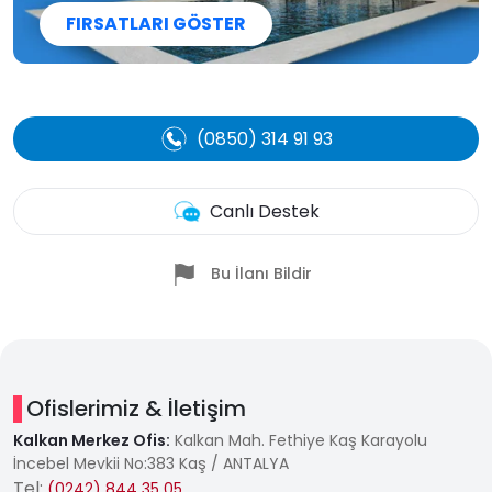
FIRSATLARI GÖSTER
(0850) 314 91 93
Canlı Destek
Bu İlanı Bildir
Ofislerimiz & İletişim
Kalkan Merkez Ofis:
Kalkan Mah. Fethiye Kaş Karayolu
İncebel Mevkii No:383 Kaş / ANTALYA
Tel:
(0242) 844 35 05