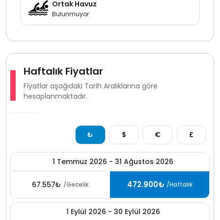
Ortak Havuz
Bulunmuyor
Villanın fiyatlandırması GBP üzerinden yapılmaktadır. ön
ödeme sonrasında kalan tutar, villa giriş günü villa
sorumlusu tarafından o günkü kur üzerinden
hesaplanarak tahsil edilmektedir.kur farklarından
etkilenmemek adına toplam ödemenin rezervasyon
Haftalık Fiyatlar
aşamasında tamamlanması tavsiye edilir.
Fiyatlar aşağıdaki Tarih Aralıklarına göre
hesaplanmaktadır.
₺
$
€
£
1 Temmuz 2026 - 31 Ağustos 2026
472.900₺
67.557₺
/Gecelik
/Haftalık
1 Eylül 2026 - 30 Eylül 2026