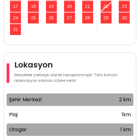
17
18
19
20
21
22
23
24
25
26
27
28
29
30
31
Lokasyon
Mesafeler yaklaşık olarak hesaplanmıştır. Tam konum
rezervasyon sonrası sizlere verilir.
Şehir Merkezi
2 km
Plaj
1km
Otogar
1 km