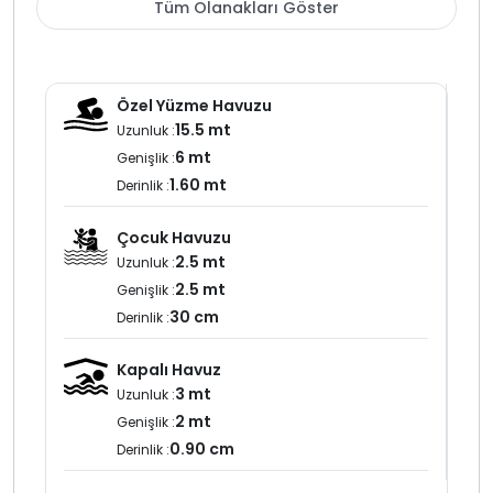
Tüm Olanakları Göster
konaklama hem iç mekanlardan hemde dış alanlardan
manzarayı net şekilde izleme imkanı verir ortaalan
bölgesindeki merkezi konumu sayesinde
restoranlar plajlara ve kalkan merkezine kısa sürede
Özel Yüzme Havuzu
ulaşım mümkündür; buna rağmen sakin ve konforlu bir
15.5 mt
Uzunluk :
tatil ortamı sunar.
6 mt
Genişlik :
1.60 mt
Villa içerisinde tatil boyunca ihtiyaç duyulabilecek tüm
Derinlik :
temel ev ekipmanları eksiksiz olarak bulunmaktadır.
modern mutfak kaliteli mobilyalar ve geniş kullanım
Çocuk Havuzu
alanları ev konforunda bir kiralık villa tatili sağlar.
2.5 mt
Uzunluk :
2.5 mt
Genişlik :
Doğa içerisinde yer alan yapılarda olduğu gibi çevrede
30 cm
Derinlik :
zaman zaman böcek kelebek veya sinek
görülebilir düzenli ilaçlama yapılmaktadır.
Kapalı Havuz
Kalkan Ortaalan; deniz manzaralı merkeze yakın ve
lüks
3 mt
Uzunluk :
villa
seçenekleriyle
villa kiralama
açısından en çok
2 mt
Genişlik :
tercih edilen lokasyonlardan biridir. Konum avantajı ve
0.90 cm
Derinlik :
üst segment donanımıyla bu kiralık villa lüks tatil
arayan misafirler için güçlü bir alternatiftir.