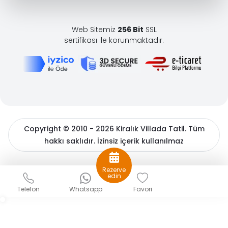
Web Sitemiz
256 Bit
SSL
sertifikası ile korunmaktadır.
Copyright © 2010 - 2026 Kiralık Villada Tatil. Tüm
hakkı saklıdır. İzinsiz içerik kullanılmaz
BöcekSoft
Rezerve
Sizlere daha iyi bir hizmet sunabilmek için çerezler
edin
kullanıyoruz. Detaylı bilgiler için
çerez politikamızı
ve
Kişisel
Telefon
Whatsapp
Favori
Verilerin Korunması
hakkında açıklama metnimizi inceleyin.
Gizle
Tamam