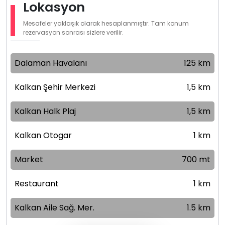
Lokasyon
Mesafeler yaklaşık olarak hesaplanmıştır. Tam konum
rezervasyon sonrası sizlere verilir.
Dalaman Havalanı
125 km
Kalkan Şehir Merkezi
1,5 km
Kalkan Halk Plaj
1,5 km
Kalkan Otogar
1 km
Market
700 mt
Restaurant
1 km
Kalkan Aile Sağ. Mer.
1.5 km