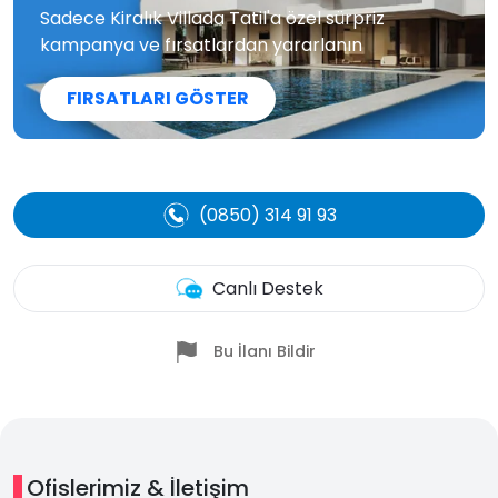
Sadece Kiralık Villada Tatil'a özel sürpriz
kampanya ve fırsatlardan yararlanın
FIRSATLARI GÖSTER
(0850) 314 91 93
Canlı Destek
Bu İlanı Bildir
Ofislerimiz & İletişim