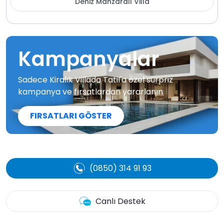
Deniz Manzaralı Villa
Kampanyalar
Sadece Kiralık Villada Tatil'a özel sürpriz
kampanya ve fırsatlardan yararlanın
FIRSATLARI GÖSTER
(0850) 314 91 93
Canlı Destek