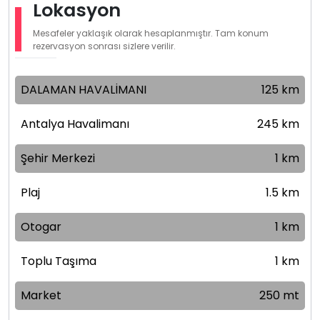
Lokasyon
Mesafeler yaklaşık olarak hesaplanmıştır. Tam konum
rezervasyon sonrası sizlere verilir.
DALAMAN HAVALİMANI
125 km
Antalya Havalimanı
245 km
Şehir Merkezi
1 km
Plaj
1.5 km
Otogar
1 km
Toplu Taşıma
1 km
Market
250 mt