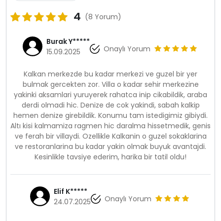
4
(8 Yorum)
Burak Y*****
Onaylı Yorum
15.09.2025
Kalkan merkezde bu kadar merkezi ve guzel bir yer
bulmak gercekten zor. Villa o kadar sehir merkezine
yakinki aksamlari yuruyerek rahatca inip cikabildik, araba
derdi olmadi hic. Denize de cok yakindi, sabah kalkip
hemen denize girebildik. Konumu tam istedigimiz gibiydi.
Altı kisi kalmamiza ragmen hic daralma hissetmedik, genis
ve ferah bir villaydi. Ozellikle Kalkanin o guzel sokaklarina
ve restoranlarina bu kadar yakin olmak buyuk avantajdi.
Kesinlikle tavsiye ederim, harika bir tatil oldu!
Elif K*****
Onaylı Yorum
24.07.2025