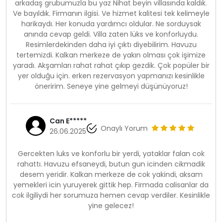
arkadaş grubumuzla bu yaz Nihat beyin villasında kaldık.
Ve bayıldık. Firmanın ilgisi. Ve hizmet kalitesi tek kelimeyle
harikaydı. Her konuda yardımcı oldular. Ne sorduysak
anında cevap geldi. Villa zaten lüks ve konforluydu.
Resimlerdekinden daha iyi çıktı diyebilirim. Havuzu
tertemizdi. Kalkan merkeze de yakın olması çok işimize
yaradı. Akşamları rahat rahat çıkıp gezdik. Çok popüler bir
yer olduğu için. erken rezervasyon yapmanızı kesinlikle
öneririm. Seneye yine gelmeyi düşünüyoruz!
Can E*****
Onaylı Yorum
26.06.2025
Gercekten luks ve konforlu bir yerdi, yataklar falan cok
rahattı. Havuzu efsaneydi, butun gun icinden cikmadik
desem yeridir. Kalkan merkeze de cok yakindi, aksam
yemekleri icin yuruyerek gittik hep. Firmada calisanlar da
cok ilgiliydi her sorumuza hemen cevap verdiler. Kesinlikle
yine gelecez!