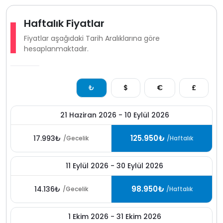
Kalkan kiralık villa ve
Kalkan villa kiralama seçenekleri
arasında, şehir merkezinde lüks ve keyifli bir tatil
Haftalık Fiyatlar
arayan misafirler için güçlü bir alternatiftir.
Fiyatlar aşağıdaki Tarih Aralıklarına göre
hesaplanmaktadır.
₺
$
€
£
21 Haziran 2026 - 10 Eylül 2026
125.950₺
17.993₺
/Gecelik
/Haftalık
11 Eylül 2026 - 30 Eylül 2026
98.950₺
14.136₺
/Gecelik
/Haftalık
1 Ekim 2026 - 31 Ekim 2026