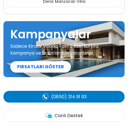
Deniz Manzaralı Villa
Kampanyalar
Sadece Kiralık Villada Tatil'a özel sürpriz
kampanya ve fırsatlardan yararlanın
FIRSATLARI GÖSTER
(0850) 314 91 93
Canlı Destek