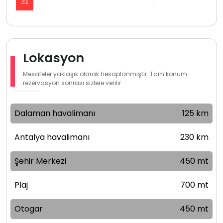
31
Lokasyon
Mesafeler yaklaşık olarak hesaplanmıştır. Tam konum
rezervasyon sonrası sizlere verilir.
Dalaman havalimanı
125 km
Antalya havalimanı
230 km
Şehir Merkezi
450 mt
Plaj
700 mt
Otogar
450 mt