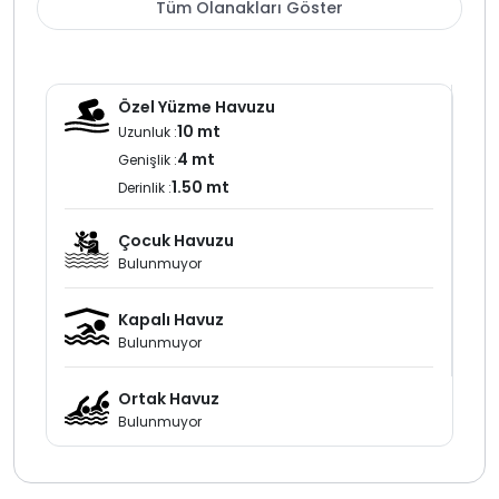
Tüm Olanakları Göster
özel hale getirir.
Kalkan Kördere bölgesinde full
deniz manzaralı villa
arayanlar için bu villa güçlü bir seçenektir. 8 kişilik
Özel Yüzme Havuzu
kapasitesi merkeze yakın konumu jakuzili yapısı ve lüks
10 mt
Uzunluk :
detaylarıyla villa kiralama planı yapan aileler ve
4 mt
Genişlik :
arkadaş grupları için konforlu bir tatil imkanı sunar.
1.50 mt
Derinlik :
Çocuk Havuzu
Bulunmuyor
Kapalı Havuz
Bulunmuyor
Ortak Havuz
Bulunmuyor