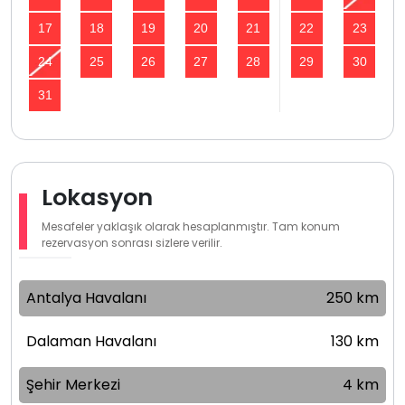
17
18
19
20
21
22
23
24
25
26
27
28
29
30
31
Lokasyon
Mesafeler yaklaşık olarak hesaplanmıştır. Tam konum
rezervasyon sonrası sizlere verilir.
Antalya Havalanı
250 km
Dalaman Havalanı
130 km
Şehir Merkezi
4 km