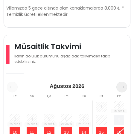
Villamızda 5 gece altında olan konaklamalarda 8.000 ₺ *
Temizlik ücreti eklenmektedir.
Müsaitlik Takvimi
İlanın doluluk durumunu aşağıdaki takvimden takip
edebilirsiniz.
Ağustos
2026
Pt
Sa
Ça
Pe
Cu
Ct
Pz
2
1
3
4
5
6
7
8
9
10
11
12
13
14
15
16