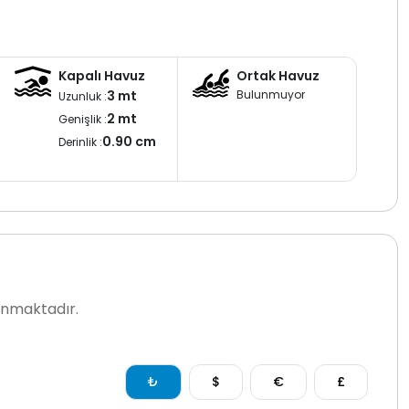
Kapalı Havuz
Ortak Havuz
3 mt
Bulunmuyor
Uzunluk :
2 mt
Genişlik :
0.90 cm
Derinlik :
lanmaktadır.
₺
$
€
£