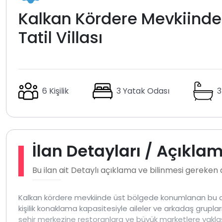
Kalkan Kördere Mevkiinde 
Tatil Villası
6 Kişilik
3 Yatak Odası
3
İlan Detayları / Açıkla
Bu ilan ait Detaylı açıklama ve bilinmesi gereken
Kalkan kördere mevkiinde üst bölgede konumlanan bu d
kişilik konaklama kapasitesiyle aileler ve arkadaş grupları
şehir merkezine restoranlara ve büyük marketlere yakla