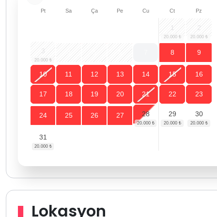
Pt
Sa
Ça
Pe
Cu
Ct
Pz
1
2
3
4
5
6
7
8
9
10
11
12
13
14
15
16
17
18
19
20
21
22
23
28
29
30
24
25
26
27
31
Lokasyon