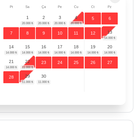
Pt
Sa
Ça
Pe
Cu
Ct
Pz
1
2
3
4
5
6
13
7
8
9
10
11
12
14
15
16
17
18
19
20
21
22
23
24
25
26
27
29
30
28