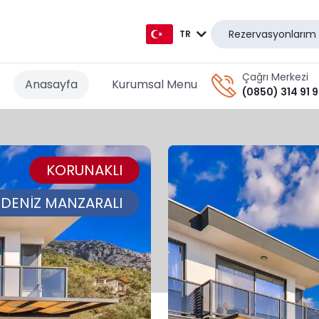
Rezervasyonlarım
TR
TR
Çağrı Merkezi
Anasayfa
Kurumsal Menu
(0850) 314 91 
EN
AR
KORUNAKLI
DE
RU
DENİZ MANZARALI
GR