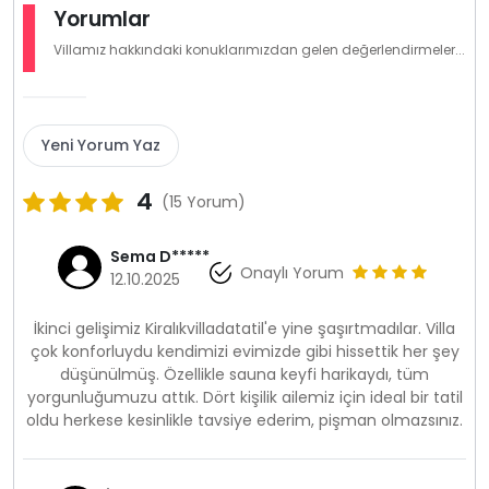
Yorumlar
Villamız hakkındaki konuklarımızdan gelen değerlendirmeler...
Yeni Yorum Yaz
4
(15 Yorum)
Sema D*****
Onaylı Yorum
12.10.2025
İkinci gelişimiz Kiralıkvilladatatil'e yine şaşırtmadılar. Villa
çok konforluydu kendimizi evimizde gibi hissettik her şey
düşünülmüş. Özellikle sauna keyfi harikaydı, tüm
yorgunluğumuzu attık. Dört kişilik ailemiz için ideal bir tatil
oldu herkese kesinlikle tavsiye ederim, pişman olmazsınız.