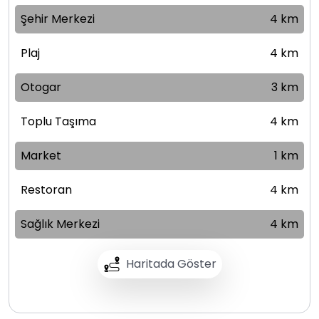
Şehir Merkezi
4 km
Plaj
4 km
Otogar
3 km
Toplu Taşıma
4 km
Market
1 km
Restoran
4 km
Sağlık Merkezi
4 km
Haritada Göster