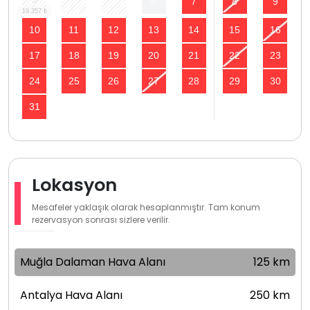
4
5
6
7
8
9
10
11
12
13
14
15
16
17
18
19
20
21
22
23
24
25
26
27
28
29
30
31
Lokasyon
Mesafeler yaklaşık olarak hesaplanmıştır. Tam konum
rezervasyon sonrası sizlere verilir.
Muğla Dalaman Hava Alanı
125 km
Antalya Hava Alanı
250 km