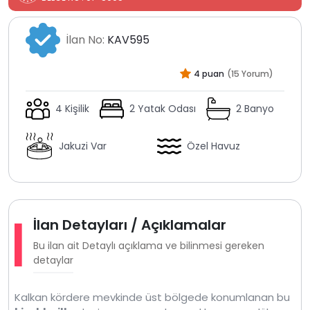
İlan No:
KAV595
4 puan
(15 Yorum)
4 Kişilik
2 Yatak Odası
2 Banyo
Jakuzi Var
Özel Havuz
İlan Detayları / Açıklamalar
Bu ilan ait Detaylı açıklama ve bilinmesi gereken
detaylar
Kalkan kördere mevkinde üst bölgede konumlanan bu