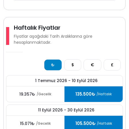
arayışında olan misafirler için kalkan kördere
bölgesinde öne çıkan güçlü bir seçenektir.
mahremiyet manzara ve konforu bir arada sunan bu
yapı villa kiralama tercihinde kalite ve huzur arayanlar
için güvenli bir tatil alternatifi sunar.
Haftalık Fiyatlar
Fiyatlar aşağıdaki Tarih Aralıklarına göre
hesaplanmaktadır.
₺
$
€
£
1 Temmuz 2026 - 10 Eylül 2026
135.500₺
19.357₺
/Gecelik
/Haftalık
11 Eylül 2026 - 30 Eylül 2026
105.500₺
15.071₺
/Gecelik
/Haftalık