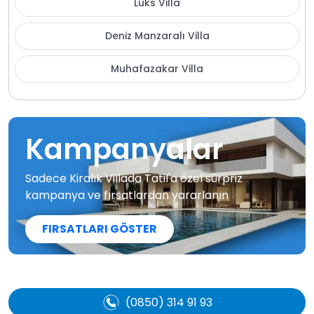
Lüks Villa
Deniz Manzaralı Villa
Muhafazakar Villa
Kampanyalar
Sadece Kiralık Villada Tatil'a özel sürpriz
kampanya ve fırsatlardan yararlanın
FIRSATLARI GÖSTER
(0850) 314 91 93