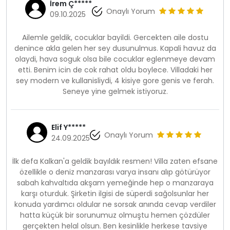
İrem Ç*****
Onaylı Yorum
09.10.2025
Ailemle geldik, cocuklar bayildi. Gercekten aile dostu
denince akla gelen her sey dusunulmus. Kapali havuz da
olaydi, hava soguk olsa bile cocuklar eglenmeye devam
etti. Benim icin de cok rahat oldu boylece. Villadaki her
sey modern ve kullanisliydi, 4 kisiye gore genis ve ferah.
Seneye yine gelmek istiyoruz.
Elif Y*****
Onaylı Yorum
24.09.2025
İlk defa Kalkan'a geldik bayıldık resmen! Villa zaten efsane
özellikle o deniz manzarası varya insanı alıp götürüyor
sabah kahvaltıda akşam yemeğinde hep o manzaraya
karşı oturduk. Şirketin ilgisi de süperdi sağolsunlar her
konuda yardımcı oldular ne sorsak anında cevap verdiler
hatta küçük bir sorunumuz olmuştu hemen çözdüler
gerçekten helal olsun. Ben kesinlikle herkese tavsiye