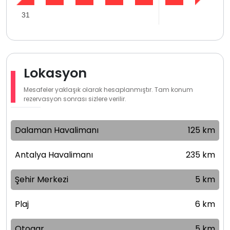
31
Lokasyon
Mesafeler yaklaşık olarak hesaplanmıştır. Tam konum
rezervasyon sonrası sizlere verilir.
Dalaman Havalimanı
125 km
Antalya Havalimanı
235 km
Şehir Merkezi
5 km
Plaj
6 km
Otogar
5 km