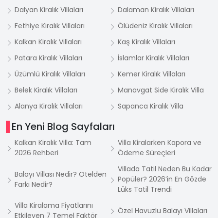
Dalyan Kiralık Villaları
Dalaman Kiralık Villaları
Fethiye Kiralık Villaları
Ölüdeniz Kiralık Villaları
Kalkan Kiralık Villaları
Kaş Kiralık Villaları
Patara Kiralık Villaları
İslamlar Kiralık Villaları
Üzümlü Kiralık Villaları
Kemer Kiralık Villaları
Belek Kiralık Villaları
Manavgat Side Kiralık Villa
Alanya Kiralık Villaları
Sapanca Kiralık Villa
En Yeni Blog Sayfaları
Kalkan Kiralık Villa: Tam
Villa Kiralarken Kapora ve
2026 Rehberi
Ödeme Süreçleri
Villada Tatil Neden Bu Kadar
Balayı Villası Nedir? Otelden
Popüler? 2026’in En Gözde
Farkı Nedir?
Lüks Tatil Trendi
Villa Kiralama Fiyatlarını
Özel Havuzlu Balayı Villaları
Etkileyen 7 Temel Faktör