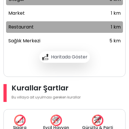
Market
1 km
Restaurant
1 km
Sağlık Merkezi
5 km
Haritada Göster
Kurallar Şartlar
Bu villaya ait uyulması gereken kurallar
Sigara
Evcil Hayvan
Gürültü & Parti