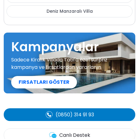
Deniz Manzaralı Villa
Kampanyalar
Sadece Kiralık Villada Tatil'a özel sürpriz
kampanya ve fırsatlardan yararlanın
FIRSATLARI GÖSTER
(0850) 314 91 93
Canlı Destek