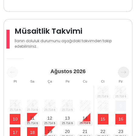
Müsaitlik Takvimi
İlanın doluluk durumunu aşağıdaki takvimden takip
edebilirsiniz.
Ağustos
2026
Pt
Sa
Ça
Pe
Cu
Ct
Pz
1
2
3
4
5
6
7
8
9
11
12
13
14
10
15
16
19
20
21
22
23
17
18