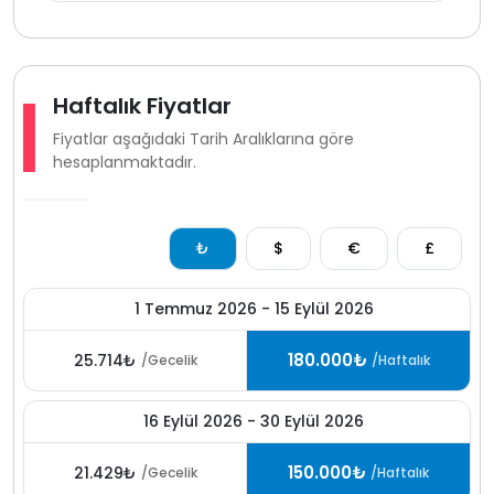
Deniz manzaralı lüks villalar Kalkan bölgesinde villa
kiralama tercihinde öne çıkan seçenekler arasında yer
alır. özellikle denize ve merkeze yakın konumda
bulunan geniş donanımlı kiralık villalar konfor manzara
Haftalık Fiyatlar
ve sosyal olanakları bir arada yaşamak isteyen
Fiyatlar aşağıdaki Tarih Aralıklarına göre
misafirler için ayrıcalıklı bir tatil deneyimi sunar.
hesaplanmaktadır.
₺
$
€
£
1 Temmuz 2026 - 15 Eylül 2026
180.000₺
25.714₺
/Gecelik
/Haftalık
16 Eylül 2026 - 30 Eylül 2026
150.000₺
21.429₺
/Gecelik
/Haftalık