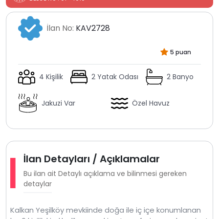
İlan No:
KAV2728
5 puan
4 Kişilik
2 Yatak Odası
2 Banyo
Jakuzi Var
Özel Havuz
İlan Detayları / Açıklamalar
Bu ilan ait Detaylı açıklama ve bilinmesi gereken
detaylar
Kalkan Yeşilköy mevkiinde doğa ile iç içe konumlanan