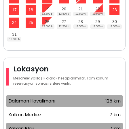
19
20
21
22
17
18
23
26
27
28
29
30
24
25
31
Lokasyon
Mesafeler yaklaşık olarak hesaplanmıştır. Tam konum
rezervasyon sonrası sizlere verilir.
Dalaman Havalimanı
125 km
Kalkan Merkez
7 km
Kalkan Plajı
7 km