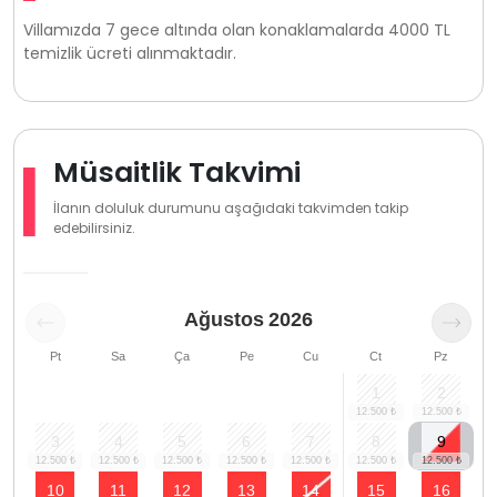
Villamızda 7 gece altında olan konaklamalarda 4000 TL
temizlik ücreti alınmaktadır.
Müsaitlik Takvimi
İlanın doluluk durumunu aşağıdaki takvimden takip
edebilirsiniz.
Ağustos
2026
Pt
Sa
Ça
Pe
Cu
Ct
Pz
1
2
3
4
5
6
7
8
9
10
11
12
13
14
15
16