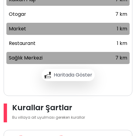
Otogar
7 km
Market
1 km
Restaurant
1 km
Sağlık Merkezi
7 km
Haritada Göster
Kurallar Şartlar
Bu villaya ait uyulması gereken kurallar