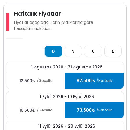
muhafazakar villa
kapalı ısıtmalı havuzu saunası ve lüks
detaylarıyla hem muhafazakar aileler hemde doğa
Haftalık Fiyatlar
içinde sakin bir
kiralık villa
arayan misafirler için güçlü
Fiyatlar aşağıdaki Tarih Aralıklarına göre
bir villa kiralama alternatifidir
hesaplanmaktadır.
₺
$
€
£
1 Ağustos 2026 - 31 Ağustos 2026
87.500₺
12.500₺
/Gecelik
/Haftalık
1 Eylül 2026 - 10 Eylül 2026
73.500₺
10.500₺
/Gecelik
/Haftalık
11 Eylül 2026 - 20 Eylül 2026