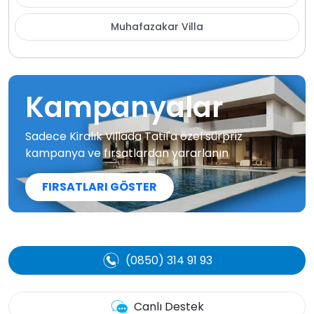
Muhafazakar Villa
Kampanyalar
Sadece Kiralık Villada Tatil'a özel sürpriz
kampanya ve fırsatlardan yararlanın
FIRSATLARI GÖSTER
(0850) 314 91 93
Canlı Destek