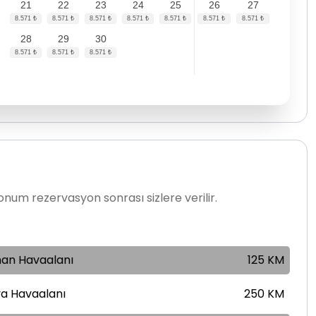
21
22
23
24
25
26
27
28
29
30
num rezervasyon sonrası sizlere verilir.
an Havaalanı
125 KM
a Havaalanı
250 KM