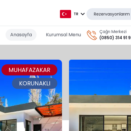
Rezervasyonlarım
TR
TR
Çağrı Merkezi
Anasayfa
Kurumsal Menu
(0850) 314 91 
EN
AR
MUHAFAZAKAR
DE
RU
KORUNAKLI
GR