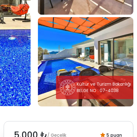
Kültür ve Turizm Bakanlığı
BELGE NO : 07-4038
5.000 ₺
/ Gecelik
5 puan