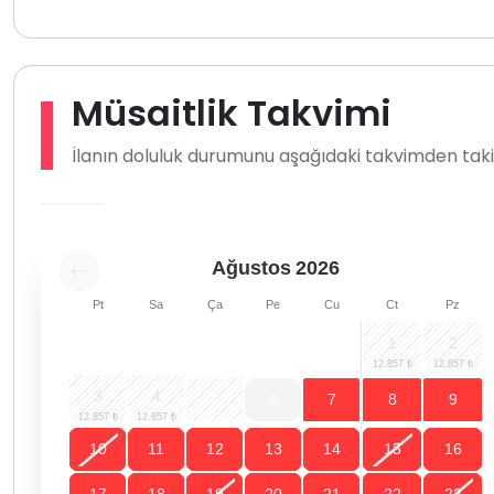
Müsaitlik Takvimi
İlanın doluluk durumunu aşağıdaki takvimden takip
Ağustos
2026
Pt
Sa
Ça
Pe
Cu
Ct
Pz
1
2
3
4
5
6
7
8
9
10
11
12
13
14
15
16