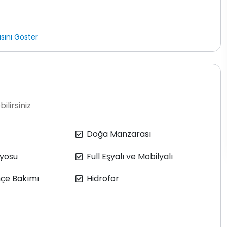
C, Klima
sını Göster
tün mutfak malzemeleri mevcuttur. Aynı zamanda, BBQ
eçirebileceğiniz masa tenisi de mevcuttur.
evliler tarafından düzenli olarak
ilirsiniz
ve haftada bir kez temizlenmektedir.
ekte işlemi ve ilaçlama yapılmaktadır.Buna rağmen doğa
cek, sinek vs. bulunma ihtimali vardır.
Doğa Manzarası
yosu
Full Eşyalı ve Mobilyalı
çe Bakımı
Hidrofor