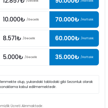
12.857₺
90.000₺
/Gecelik
/Haftalık
10.000₺
70.000₺
/Gecelik
/Haftalık
8.571₺
60.000₺
/Gecelik
/Haftalık
5.000₺
35.000₺
/Gecelik
/Haftalık
elirlenmekte olup, yukarıdaki tablodaki gibi Sezonluk olarak
ı konaklama kabul edilmemektedir.
izlik Ücreti Alınmaktadır.