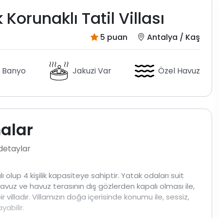
 Korunaklı Tatil Villası
5 puan
Antalya / Kaş
 Banyo
Jakuzi Var
Özel Havuz
malar
 detaylar
ı olup 4 kişilik kapasiteye sahiptir. Yatak odaları suit
avuz ve havuz terasının dış gözlerden kapalı olması ile,
 villadır. Villamızın doğa içerisinde konumu ile, sessiz,
yabilir.