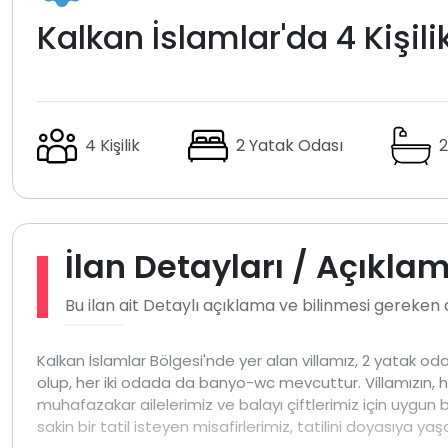
Kalkan İslamlar'da 4 Kişilik
4 Kişilik
2 Yatak Odası
2
İlan Detayları / Açıkla
Bu ilan ait Detaylı açıklama ve bilinmesi gereken
Kalkan İslamlar Bölgesi'nde yer alan villamız, 2 yatak odal
olup, her iki odada da banyo-wc mevcuttur. Villamızın, h
muhafazakar ailelerimiz ve balayı çiftlerimiz için uygun bir
sakin bir tatil isteyen misafirlerimiz, tatilini doyasıya yaşa