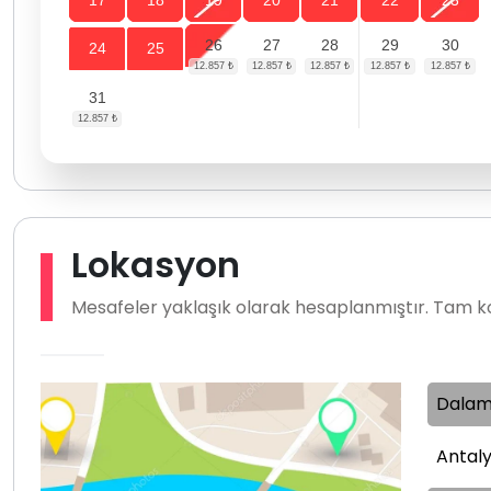
17
18
19
20
21
22
23
26
27
28
29
30
24
25
31
Lokasyon
Mesafeler yaklaşık olarak hesaplanmıştır. Tam ko
Dalam
Antaly