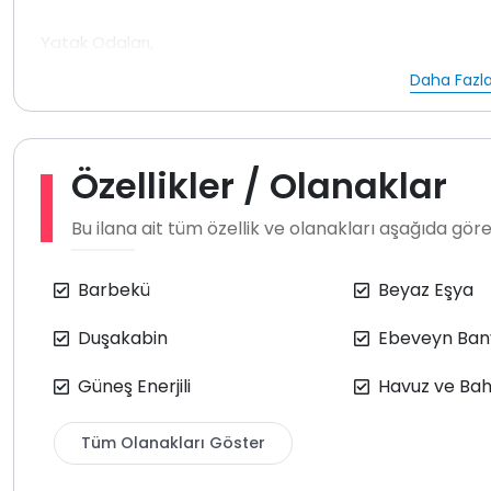
Yatak Odaları,
1. Yatak Odası : 1 Adet Çift Kişilik Yatak, Jakuzi, Banyo-W
Daha Fazla
2. Yatak Odası : 2 Adet Çit Kişilik Yatak, Banyo-WC
Villamızda tatiliniz boyunca ihtiyacınız olabilecek bü
Özellikler / Olanaklar
severler için BBQ alanı mevcut olup, eğlenceli zaman g
Önemli Bilgiler: Havuz ve bahçe bakımı günde bir kez gör
Bu ilana ait tüm özellik ve olanakları aşağıda göreb
yapılmaktadır. Villa size temiz olarak teslim edilmekte 
Önemli Bilgiler: Villamızda her kiralama sonrası dezenf
içerisinde konuma sahip olduğu için, çevrede; kelebek, bö
Barbekü
Beyaz Eşya
Duşakabin
Ebeveyn Ban
Güneş Enerjili
Havuz ve Bah
Tüm Olanakları Göster