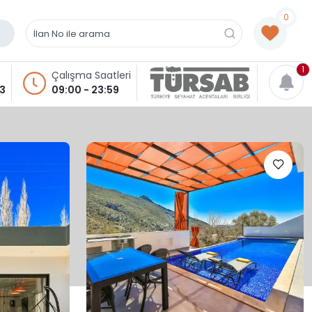
0
1
Çalışma Saatleri
93
09:00 - 23:59