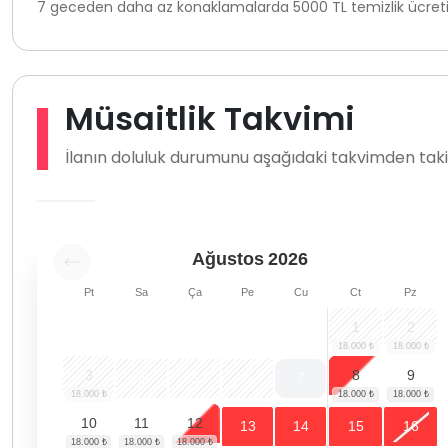
7 geceden daha az konaklamalarda 5000 TL temizlik ücreti
Müsaitlik Takvimi
İlanın doluluk durumunu aşağıdaki takvimden takip
Ağustos
2026
Pt
Sa
Ça
Pe
Cu
Ct
Pz
1
2
3
8
9
4
5
6
7
10
11
12
13
14
15
16