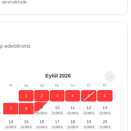
 alınmaktadır
 edebilirsiniz.
Eylül
2026
Pt
Sa
Ça
Pe
Cu
Ct
Pz
1
2
3
4
5
6
9
10
11
12
13
7
8
14
15
16
17
18
19
20