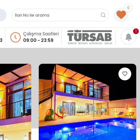
0
1
Çalışma Saatleri
93
09:00 - 23:59