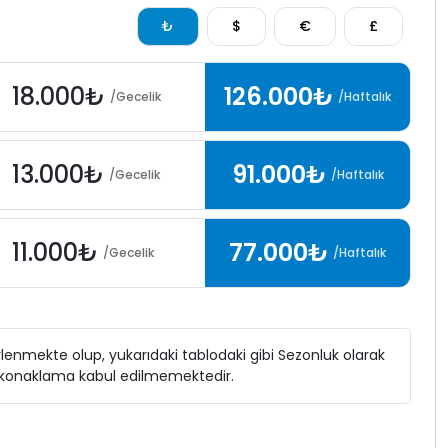
₺
$
€
£
18.000₺
126.000₺
/Gecelik
/Haftalık
13.000₺
91.000₺
/Gecelik
/Haftalık
11.000₺
77.000₺
/Gecelik
/Haftalık
elirlenmekte olup, yukarıdaki tablodaki gibi Sezonluk olarak
ı konaklama kabul edilmemektedir.