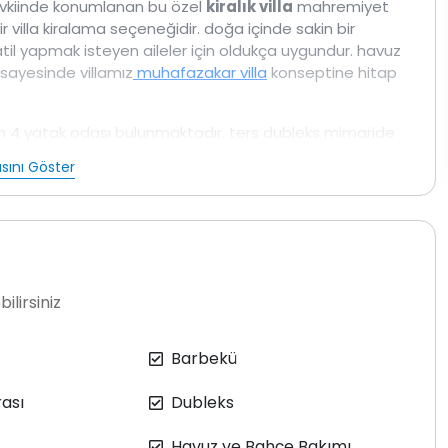
mevkiinde konumlanan bu özel
kiralık villa
mahremiyet
ir villa kiralama seçeneğidir. doğa içinde sakin bir
atil yapmak isteyen aileler için oldukça uygundur. havuz
 sayesinde villamız
muhafazakar villa
konseptine hitap
am 4 yatak odası bulunmaktadır. ters dubleks mimaride
ta diğer 2 yatak odası ise alt katta yer almaktadır. Alt
sını Göster
 özellikle çocuklu aileler ve kalabalık konaklamalarda
 edilen yaşam alanlarında tatil süresince ihtiyaç
evcuttur.
lunmaktadır. Böylece gün içinde hem havuz keyfi yapabilir
mli bir bilgi olarak villamızda jakuzi bulunmamaktadır.
ilirsiniz
şık 6 km dünyaca ünlü Kaputaş Plajı’na ise yaklaşık 13 km
e bir tatil yapabilir hem de dilediğinizde kısa sürede
Barbekü
villamızda da düzenli ilaçlama yapılsa dahi çevrede
ası
Dubleks
abilir. Ayrıca Kalkan’ın coğrafi yapısı gereği yamaç
resindeki villalara ulaşımda yokuşlu yollar
Havuz ve Bahçe Bakımı