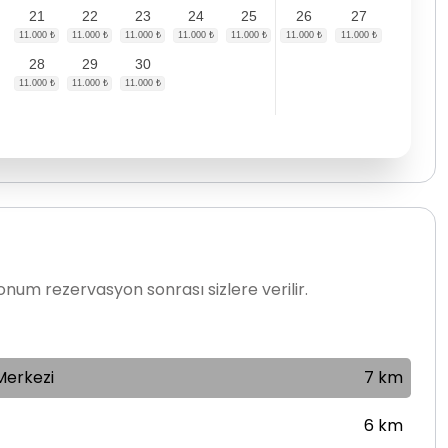
21
22
23
24
25
26
27
28
29
30
num rezervasyon sonrası sizlere verilir.
Merkezi
7 km
6 km