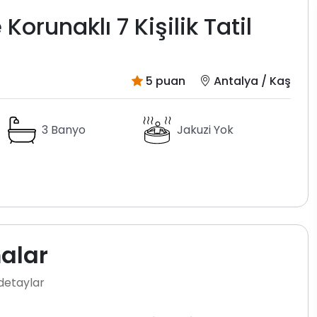
orunaklı 7 Kişilik Tatil
5 puan
Antalya / Kaş
3 Banyo
Jakuzi Yok
malar
 detaylar