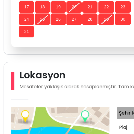
17
18
19
20
21
22
23
24
25
26
27
28
29
30
31
Lokasyon
Mesafeler yaklaşık olarak hesaplanmıştır. Tam ko
Şehir 
Plaj