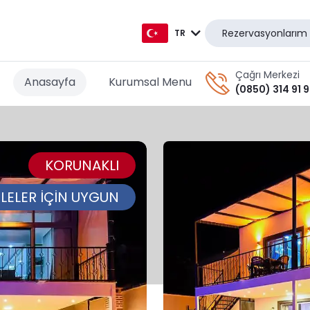
Rezervasyonlarım
TR
TR
Çağrı Merkezi
Anasayfa
Kurumsal Menu
(0850) 314 91 
EN
AR
KORUNAKLI
DE
RU
İLELER İÇİN UYGUN
GR