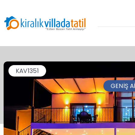
KAV1351
GENİŞ A