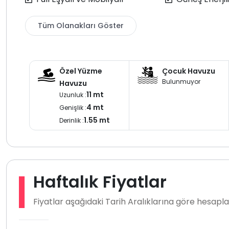
bulunmaktadır. Bu durum bölge genelinde normal kabul e
Tüm Olanakları Göster
Kalkan İslamlarda doğa içinde mahremiyete uygun, geniş ai
arıyorsanız bu muhafazakâr kiralık villa ters dubleks mima
bir
villa kiralama tatili için doğru bir tercihtir
Özel Yüzme
Çocuk Havuzu
Bulunmuyor
Havuzu
11 mt
Uzunluk :
4 mt
Genişlik :
1.55 mt
Derinlik :
Haftalık Fiyatlar
Fiyatlar aşağıdaki Tarih Aralıklarına göre hesap