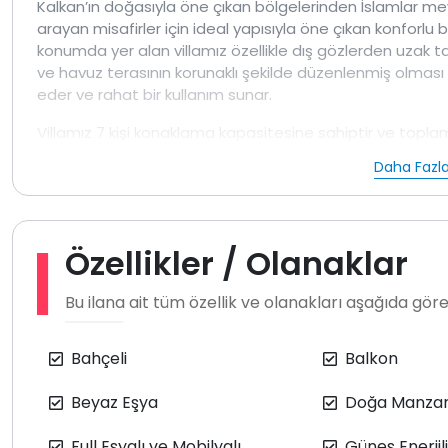
Kalkan’ın doğasıyla öne çıkan bölgelerinden İslamlar 
arayan misafirler için ideal yapısıyla öne çıkan konforlu b
konumda yer alan villamız özellikle dış gözlerden uzak t
ve havuz terasının korunaklı şekilde düzenlenmiş olması
eder ve rahat bir kullanım sunar.
Villamız 7 kişi konaklama kapasitesine sahiptir ve topl
planlanan villada; salon, mutfak ve 2 yatak odası üst kat
Daha Fazla
kattaki yatak odalarından havuz terasına çıkış bulunması
büyük kolaylık sağlar. Modern ve konforlu şekilde dekore
duyabileceğiniz temel ev düzeni ve mutfak teçhizatı m
Özellikler / Olanaklar
Villamızda tatili daha eğlenceli hale getiren langırt bu
hem de villa içerisinde keyifli zaman geçirebilirsiniz. Öne
Bu ilana ait tüm özellik ve olanakları aşağıda göreb
Konum avantajı olarak; villamız Kalkan Halk Plajına yakla
mesafede yer almaktadır. Bu sayede hem doğa içinde izol
Bahçeli
Balkon
denize ulaşabilirsiniz.
Doğa içerisinde konumlanan tüm villalarda olduğu gibi, 
Beyaz Eşya
Doğa Manzar
kelebek böcek ve sinek gibi canlıların görülme ihtimali ol
üzerine kurulu bir bölge olması sebebiyle, İslamlar ve çev
Full Eşyalı ve Mobilyalı
Güneş Enerjili