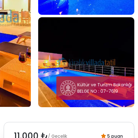
Kültür ve Turizm Bakanlığı
BELGE NO : 07-7619
11.000 ₺
/ Gecelik
5 puan