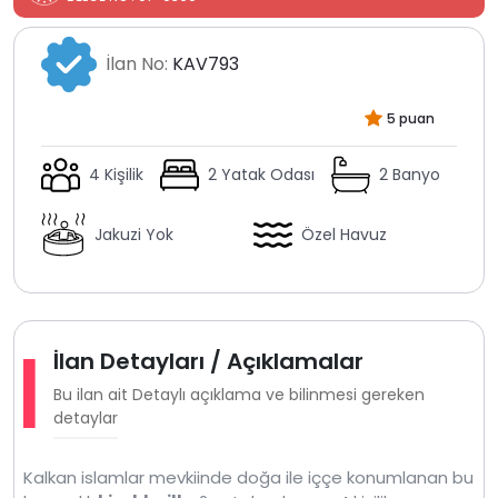
İlan No:
KAV793
5 puan
4 Kişilik
2 Yatak Odası
2 Banyo
Jakuzi Yok
Özel Havuz
İlan Detayları / Açıklamalar
Bu ilan ait Detaylı açıklama ve bilinmesi gereken
detaylar
Kalkan islamlar mevkiinde doğa ile iççe konumlanan bu