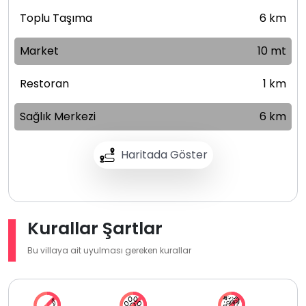
Toplu Taşıma
6 km
Market
10 mt
Restoran
1 km
Sağlık Merkezi
6 km
Haritada Göster
Kurallar Şartlar
Bu villaya ait uyulması gereken kurallar