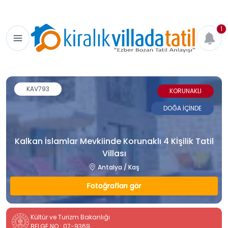
1
KAV793
KORUNAKLI
DOĞA İÇİNDE
Kalkan İslamlar Mevkiinde Korunaklı 4 Kİşilik Tatil
Villası
Antalya / Kaş
Fotoğrafları gör
Kültür ve Turizm Bakanlığı
BELGE NO : 07-9369