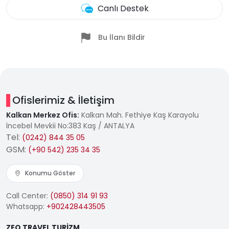
Canlı Destek
Bu İlanı Bildir
Ofislerimiz & İletişim
Kalkan Merkez Ofis:
Kalkan Mah. Fethiye Kaş Karayolu
İncebel Mevkii No:383 Kaş / ANTALYA
Tel:
(0242) 844 35 05
GSM:
(+90 542) 235 34 35
Konumu Göster
Call Center:
(0850) 314 91 93
Whatsapp:
+902428443505
ZEO TRAVEL TURİZM