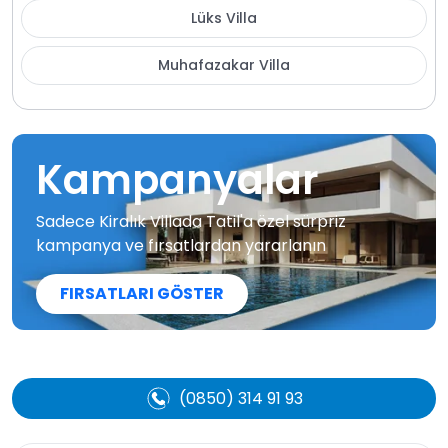
Lüks Villa
Muhafazakar Villa
Kampanyalar
Sadece Kiralık Villada Tatil'a özel sürpriz
kampanya ve fırsatlardan yararlanın
FIRSATLARI GÖSTER
(0850) 314 91 93