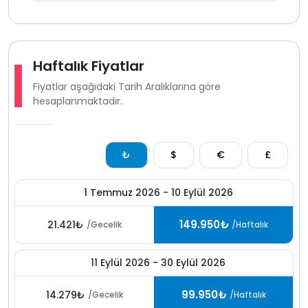
ve doğa içinde villa seçenekleriyle villa kiralama
konusunda öne çıkan lokasyonlardan biridir. sessiz
atmosferi yüksek mahremiyet sunan yapısı ve dört
mevsim konaklama imkaanıyla bu villa huzurlu ve
ayrıcalıklı bir tatil planlayan misafirler için güçlü bir
Haftalık Fiyatlar
alternatiftir.
Fiyatlar aşağıdaki Tarih Aralıklarına göre
hesaplanmaktadır.
Not:Villamızda kahvaltı mevcuttur.Kahvaltı 6 kişi için
günlük 2400 TL olarak fiyatlanacak olup
opsiyoneldir.Kahvaltı kişi sayısı aşılırsa kişi başı ekstra
400 TL olarak fiyatlanacaktir
₺
$
€
£
1 Temmuz 2026 - 10 Eylül 2026
149.950₺
21.421₺
/Gecelik
/Haftalık
11 Eylül 2026 - 30 Eylül 2026
99.950₺
14.279₺
/Gecelik
/Haftalık