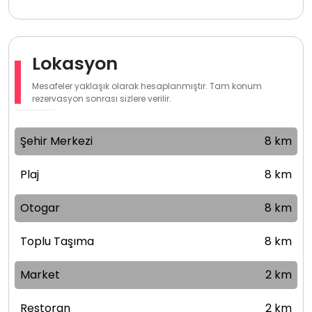
Lokasyon
Mesafeler yaklaşık olarak hesaplanmıştır. Tam konum
rezervasyon sonrası sizlere verilir.
Şehir Merkezi
8 km
Plaj
8 km
Otogar
8 km
Toplu Taşıma
8 km
Market
2 km
Restoran
2 km