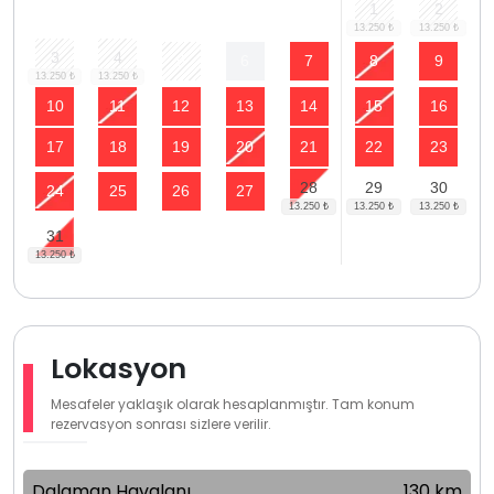
1
2
3
4
5
6
7
8
9
10
11
12
13
14
15
16
17
18
19
20
21
22
23
28
29
30
24
25
26
27
31
Lokasyon
Mesafeler yaklaşık olarak hesaplanmıştır. Tam konum
rezervasyon sonrası sizlere verilir.
Dalaman Havalanı
130 km