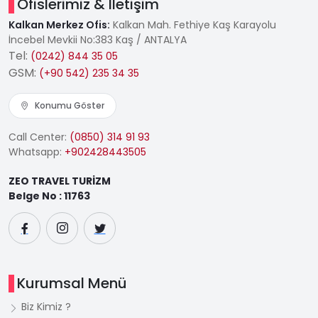
Ofislerimiz & İletişim
Kalkan Merkez Ofis:
Kalkan Mah. Fethiye Kaş Karayolu
İncebel Mevkii No:383 Kaş / ANTALYA
Tel:
(0242) 844 35 05
GSM:
(+90 542) 235 34 35
Konumu Göster
Call Center:
(0850) 314 91 93
Whatsapp:
+902428443505
ZEO TRAVEL TURİZM
Belge No : 11763
Kurumsal Menü
Biz Kimiz ?