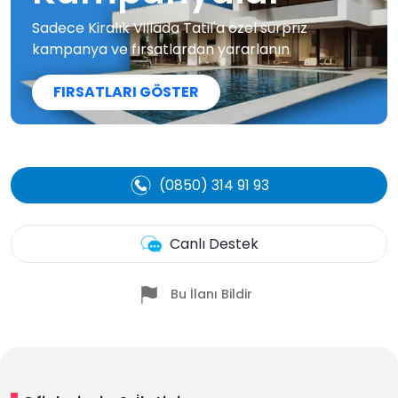
Sadece Kiralık Villada Tatil'a özel sürpriz
kampanya ve fırsatlardan yararlanın
FIRSATLARI GÖSTER
(0850) 314 91 93
Canlı Destek
Bu İlanı Bildir