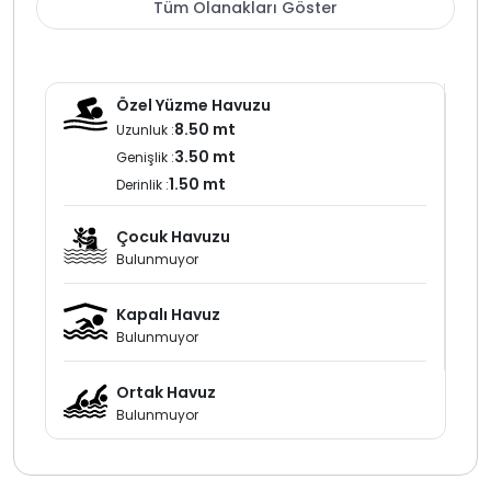
Tüm Olanakları Göster
Özel yüzme havuzu 8.50 metre uzunluk 3.50 metre
genişlik ve 1.50 metre derinliğe sahiptir havuz alanında
şezlonglar güneş şemsiyesi oturma alanı ve barbekü
bulunmaktadır
Özel Yüzme Havuzu
8.50 mt
Kalkan Kördere bölgesi deniz manzaralı kiralık villa ve
Uzunluk :
balayı villa
seçenekleri ile öne çıkan bir lokasyondur villa
3.50 mt
Genişlik :
kiralama planı yapan misafirler için huzurlu ve konforlu
1.50 mt
Derinlik :
bir tatil alternatifi sunar
Çocuk Havuzu
Bulunmuyor
Kapalı Havuz
Bulunmuyor
Ortak Havuz
Bulunmuyor