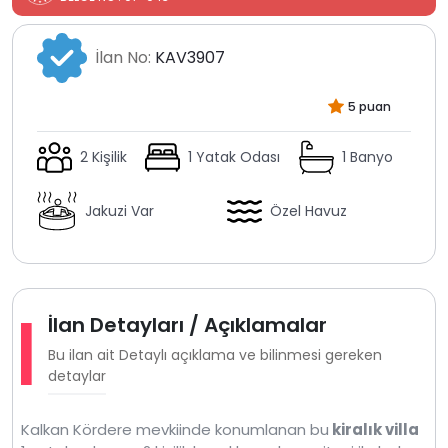
İlan No:
KAV3907
5 puan
2 Kişilik
1 Yatak Odası
1 Banyo
Jakuzi Var
Özel Havuz
İlan Detayları / Açıklamalar
Bu ilan ait Detaylı açıklama ve bilinmesi gereken
detaylar
Kalkan Kördere mevkiinde konumlanan bu
kiralık villa