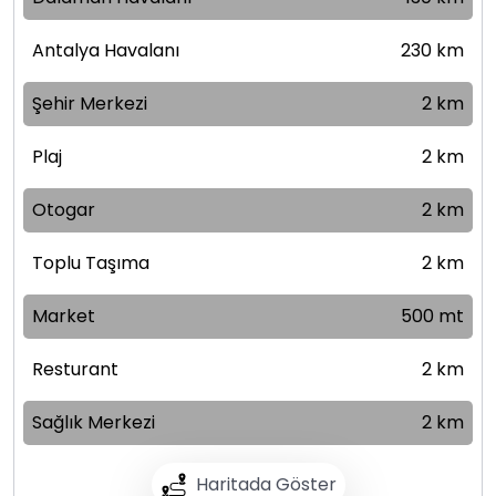
Antalya Havalanı
230 km
Şehir Merkezi
2 km
Plaj
2 km
Otogar
2 km
Toplu Taşıma
2 km
Market
500 mt
Resturant
2 km
Sağlık Merkezi
2 km
Haritada Göster