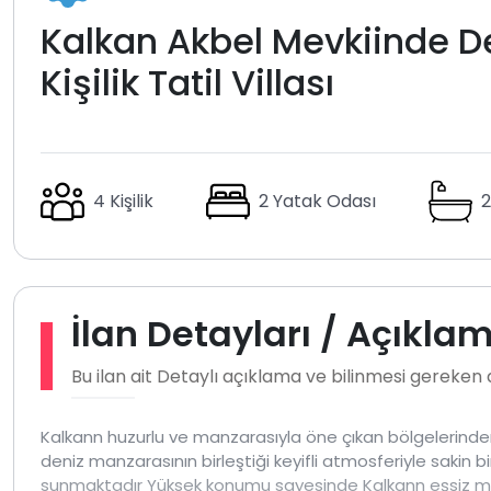
Kalkan Akbel Mevkiinde De
Kişilik Tatil Villası
4 Kişilik
2 Yatak Odası
2
İlan Detayları / Açıkla
Bu ilan ait Detaylı açıklama ve bilinmesi gereken
Kalkann huzurlu ve manzarasıyla öne çıkan bölgelerin
deniz manzarasının birleştiği keyifli atmosferiyle sakin bi
sunmaktadır Yüksek konumu sayesinde Kalkann eşsiz manzar