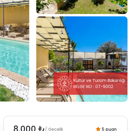
Kültür ve Turizm Bakanlığı
BELGE NO : 07-9002
8.000 ₺
/ Gecelik
5 puan