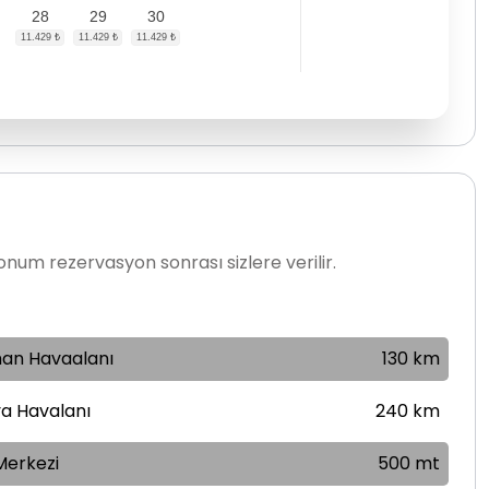
28
29
30
num rezervasyon sonrası sizlere verilir.
an Havaalanı
130 km
a Havalanı
240 km
Merkezi
500 mt