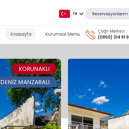
Rezervasyonlarım
TR
TR
Çağrı Merkezi
Anasayfa
Kurumsal Menu
(0850) 314 91 
EN
AR
KORUNAKLI
DE
RU
DENİZ MANZARALI
GR