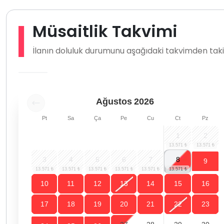
Müsaitlik Takvimi
İlanın doluluk durumunu aşağıdaki takvimden takip
Ağustos
2026
Pt
Sa
Ça
Pe
Cu
Ct
Pz
1
2
3
4
5
6
7
8
9
10
11
12
13
14
15
16
17
18
19
20
21
22
23