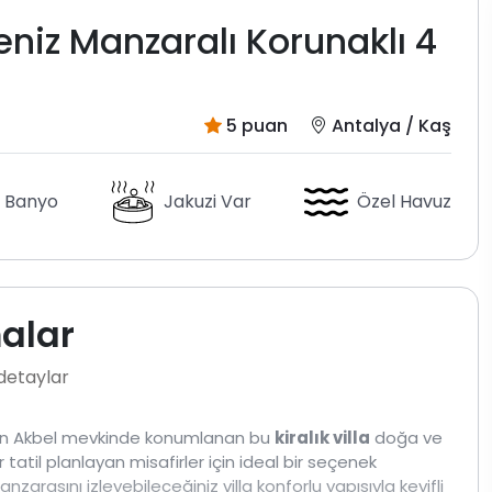
niz Manzaralı Korunaklı 4
5 puan
Antalya / Kaş
 Banyo
Jakuzi Var
Özel Havuz
malar
 detaylar
den Akbel mevkinde konumlanan bu
kiralık villa
doğa ve
r tatil planlayan misafirler için ideal bir seçenek
asını izleyebileceğiniz villa konforlu yapısıyla keyifli