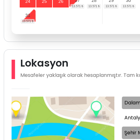
27
28
29
30
24
25
26
31
Lokasyon
Mesafeler yaklaşık olarak hesaplanmıştır. Tam ko
Dalam
Antaly
Şehir 