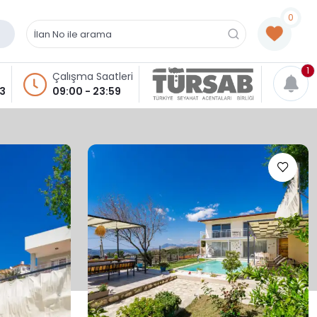
0
1
Çalışma Saatleri
93
09:00 - 23:59