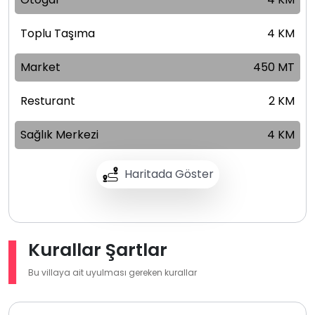
Toplu Taşıma
4 KM
Market
450 MT
Resturant
2 KM
Sağlık Merkezi
4 KM
Haritada Göster
Kurallar Şartlar
Bu villaya ait uyulması gereken kurallar