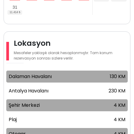
31
Lokasyon
Mesafeler yaklaşık olarak hesaplanmıştır. Tam konum
rezervasyon sonrası sizlere verilir.
Dalaman Havalanı
130 KM
Antalya Havalanı
230 KM
Şehir Merkezi
4 KM
Plaj
4 KM
Otogar
4 KM