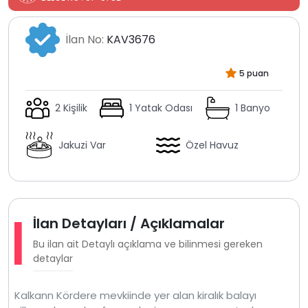
İlan No:
KAV3676
5 puan
2 Kişilik
1 Yatak Odası
1 Banyo
Jakuzi Var
Özel Havuz
İlan Detayları / Açıklamalar
Bu ilan ait Detaylı açıklama ve bilinmesi gereken
detaylar
Kalkann Kördere mevkiinde yer alan kiralık balayı