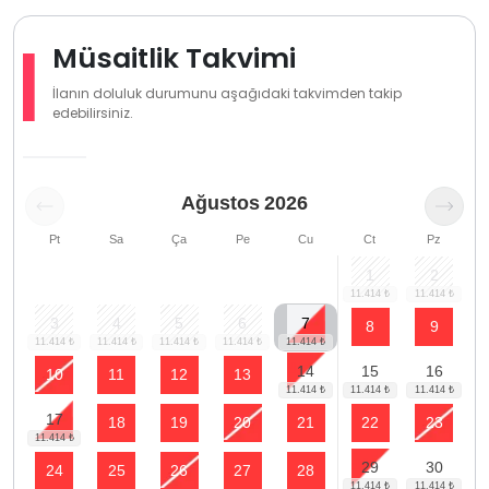
Müsaitlik Takvimi
İlanın doluluk durumunu aşağıdaki takvimden takip
edebilirsiniz.
Ağustos
2026
Pt
Sa
Ça
Pe
Cu
Ct
Pz
1
2
3
4
5
6
7
8
9
14
15
16
10
11
12
13
17
18
19
20
21
22
23
29
30
24
25
26
27
28