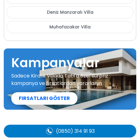
Deniz Manzaralı Villa
Muhafazakar Villa
Kampanyalar
Sadece Kiralık Villada Tatil'a özel sürpriz
kampanya ve fırsatlardan yararlanın
FIRSATLARI GÖSTER
(0850) 314 91 93