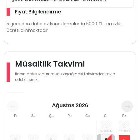
Fiyat Bilgilendirme
5 geceden daha az konaklamalarda 5000 TL temizlik
ücreti alınmaktadır
Müsaitlik Takvimi
İlanın doluluk durumunu aşağıdaki takvimden takip
edebilirsiniz.
Ağustos
2026
Pt
Sa
Ça
Pe
Cu
Ct
Pz
1
2
3
4
5
6
7
8