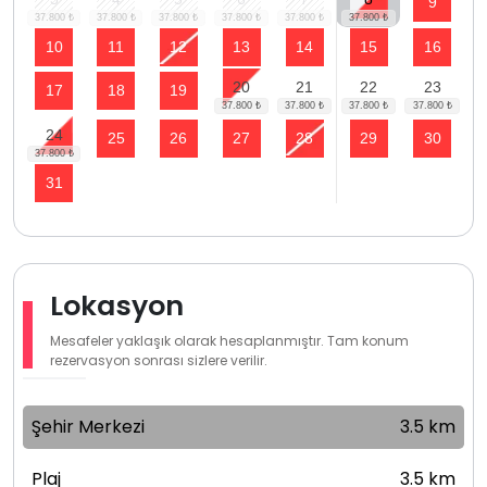
9
10
11
12
13
14
15
16
20
21
22
23
17
18
19
24
25
26
27
28
29
30
31
Lokasyon
Mesafeler yaklaşık olarak hesaplanmıştır. Tam konum
rezervasyon sonrası sizlere verilir.
Şehir Merkezi
3.5 km
Plaj
3.5 km