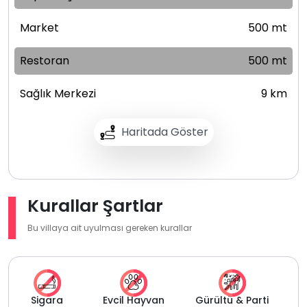
Market
500 mt
Restoran
500 mt
Sağlık Merkezi
9 km
Haritada Göster
Kurallar Şartlar
Bu villaya ait uyulması gereken kurallar
Sigara
Evcil Hayvan
Gürültü & Parti