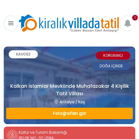
1
KAV093
KORUNAKLI
DOĞA İÇİNDE
Kalkan İslamlar Mevkiinde Muhafazakar 4 Kişilik
Tatil Villası
Antalya / Kaş
Fotoğrafları gör
Kültür ve Turizm Bakanlığı
BELGE NO : 07-1394