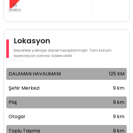
31
Lokasyon
Mesafeler yaklaşık olarak hesaplanmıştır. Tam konum
rezervasyon sonrası sizlere verilir.
DALAMAN HAVALİMANI
125 KM
Şehir Merkezi
9 km
Plaj
9 km
Otogar
9 km
Toplu Taşıma
9 km