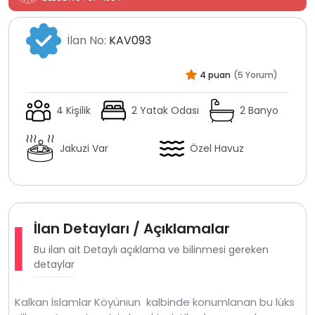
İlan No:
KAV093
4 puan
(5 Yorum)
4 Kişilik
2 Yatak Odası
2 Banyo
Jakuzi Var
Özel Havuz
İlan Detayları / Açıklamalar
Bu ilan ait Detaylı açıklama ve bilinmesi gereken
detaylar
Kalkan İslamlar Köyünıun kalbinde konumlanan bu lüks