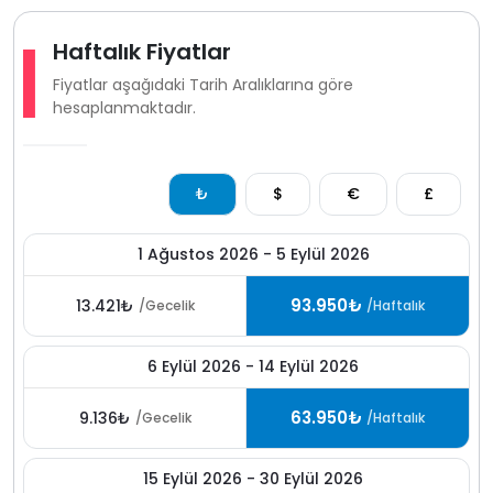
parçasıdır.
doğa içinde yapısı
ısıtmalı havuzu jakuzi detayı ve
Haftalık Fiyatlar
sunduğu mahremiyetle öne çıkan bu lüks villamız yılın
Fiyatlar aşağıdaki Tarih Aralıklarına göre
her döneminde konforlu bir kiralık villa tatili arayanlar
hesaplanmaktadır.
için güçlü bir alternatiftir.
İslamlar köyü, kalkanın doğayla bütünleşmiş sakin ve
mahremiyet odaklı bölgelerinden biridir. serin
₺
$
€
£
havası yeşil dokusu ve korunaklı villa yapılarıyla özellikle
muhafazakâr tatil anlayışını benimseyen misafirler
tarafından tercih edilir. aynı zamanda Kalkan
1 Ağustos 2026 - 5 Eylül 2026
merkezine kısa sürede ulaşım imkânı sunarak huzur ve
erişilebilirliği bir arada sağlar.
93.950₺
13.421₺
/Gecelik
/Haftalık
6 Eylül 2026 - 14 Eylül 2026
63.950₺
9.136₺
/Gecelik
/Haftalık
15 Eylül 2026 - 30 Eylül 2026