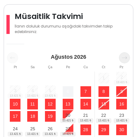
Müsaitlik Takvimi
İlanın doluluk durumunu aşağıdaki takvimden takip
edebilirsiniz.
Ağustos
2026
Pt
Sa
Ça
Pe
Cu
Ct
Pz
2
1
3
4
5
6
7
8
9
10
11
12
13
14
15
16
20
21
22
23
17
18
19
24
25
26
27
28
29
30