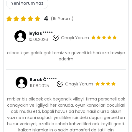
Yeni Yorum Yaz
4
(16 Yorum)
leyla u*****
Onaylı Yorum
10.01.2026
ailece kışın geldik çok temiz ve güvenli idi herkeze tavsiye
ederim
Burak Ö*****
Onaylı Yorum
11.08.2025
mrbler biz ailecek cok begendik villayi. firma personeli cok
canayakin ve ilgiliydi her konuda. oyun konsollari cocuklari
cok mutlu etti, kapali havuz da hava nasil olursa olsun
yuzme imkani sagladi. yesillikler icindeki dogasi gercekten
huzur vericiydi, ozellikle sabah kahvaltilari cok keyifli gecti.
kalkan islamlar in o sakin atmosferi de tatil icin