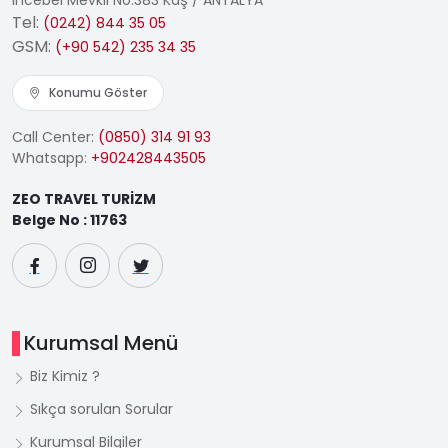
İncebel Mevkii No:383 Kaş / ANTALYA
Tel:
(0242) 844 35 05
GSM:
(+90 542) 235 34 35
Konumu Göster
Call Center:
(0850) 314 91 93
Whatsapp:
+902428443505
ZEO TRAVEL TURİZM
Belge No : 11763
Kurumsal Menü
Biz Kimiz ?
Sıkça sorulan Sorular
Kurumsal Bilgiler