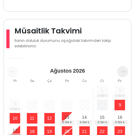
Müsaitlik Takvimi
İlanın doluluk durumunu aşağıdaki takvimden takip
edebilirsiniz.
Ağustos
2026
Pt
Sa
Ça
Pe
Cu
Ct
Pz
1
2
3
4
5
6
7
8
9
13
14
15
16
10
11
12
17
18
19
20
21
22
23