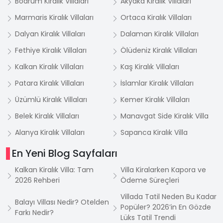
Bodrum Kiralık Villaları
Akyaka Kiralık Villaları
Marmaris Kiralık Villaları
Ortaca Kiralık Villaları
Dalyan Kiralık Villaları
Dalaman Kiralık Villaları
Fethiye Kiralık Villaları
Ölüdeniz Kiralık Villaları
Kalkan Kiralık Villaları
Kaş Kiralık Villaları
Patara Kiralık Villaları
İslamlar Kiralık Villaları
Üzümlü Kiralık Villaları
Kemer Kiralık Villaları
Belek Kiralık Villaları
Manavgat Side Kiralık Villa
Alanya Kiralık Villaları
Sapanca Kiralık Villa
En Yeni Blog Sayfaları
Kalkan Kiralık Villa: Tam
Villa Kiralarken Kapora ve
2026 Rehberi
Ödeme Süreçleri
Villada Tatil Neden Bu Kadar
Balayı Villası Nedir? Otelden
Popüler? 2026’in En Gözde
Farkı Nedir?
Lüks Tatil Trendi