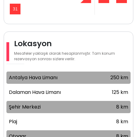
31
Lokasyon
Mesafeler yaklaşık olarak hesaplanmıştır. Tam konum
rezervasyon sonrası sizlere verilir.
Antalya Hava Limanı
250 km
Dalaman Hava Limanı
125 km
Şehir Merkezi
8 km
Plaj
8 km
Otogar
8 km