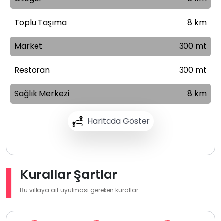
Toplu Taşıma
8 km
Market
300 mt
Restoran
300 mt
Sağlık Merkezi
8 km
Haritada Göster
Kurallar Şartlar
Bu villaya ait uyulması gereken kurallar