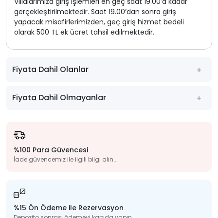
Villalarımıza giriş işlemleri en geç saat 19.00’a kadar
gerçekleştirilmektedir. Saat 19.00’dan sonra giriş
yapacak misafirlerimizden, geç giriş hizmet bedeli
olarak 500 TL ek ücret tahsil edilmektedir.
Fiyata Dahil Olanlar
Fiyata Dahil Olmayanlar
%100 Para Güvencesi
İade güvencemiz ile ilgili bilgi alın...
%15 Ön Ödeme ile Rezervasyon
Depozito sonrası ödemeyi kapıda yapın...