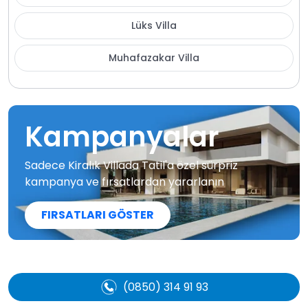
Lüks Villa
Muhafazakar Villa
Kampanyalar
Sadece Kiralık Villada Tatil'a özel sürpriz
kampanya ve fırsatlardan yararlanın
FIRSATLARI GÖSTER
(0850) 314 91 93