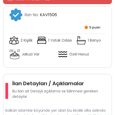
İlan No:
KAV1506
5 puan
2 Kişilik
1 Yatak Odası
1 Banyo
Jakuzi Var
Özel Havuz
İlan Detayları / Açıklamalar
Bu ilan ait Detaylı açıklama ve bilinmesi gereken
detaylar
kalkan islamlar köyünde yer alan bu kiralık villa aslında