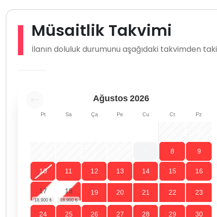
Müsaitlik Takvimi
İlanın doluluk durumunu aşağıdaki takvimden takip
Ağustos
2026
Pt
Sa
Ça
Pe
Cu
Ct
Pz
1
2
3
4
5
6
7
8
9
10
11
12
13
14
15
16
17
18
19
20
21
22
23
24
25
26
27
28
29
30