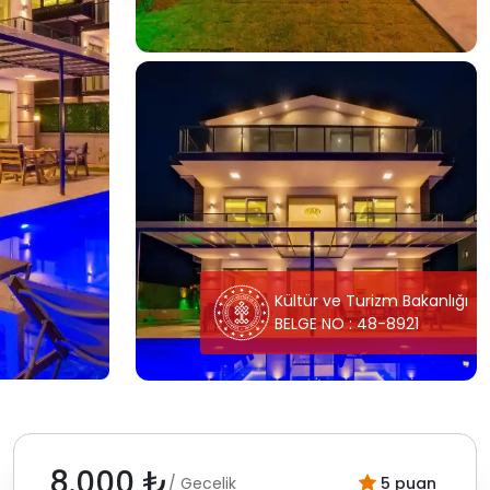
Kültür ve Turizm Bakanlığı
BELGE NO : 48-8921
8.000 ₺
/ Gecelik
5 puan