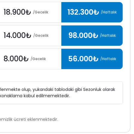
18.900₺
132.300₺
/Gecelik
/Haftalık
14.000₺
98.000₺
/Gecelik
/Haftalık
8.000₺
56.000₺
/Gecelik
/Haftalık
elirlenmekte olup, yukarıdaki tablodaki gibi Sezonluk olarak
ı konaklama kabul edilmemektedir.
mizlik ücreti eklenmektedir.