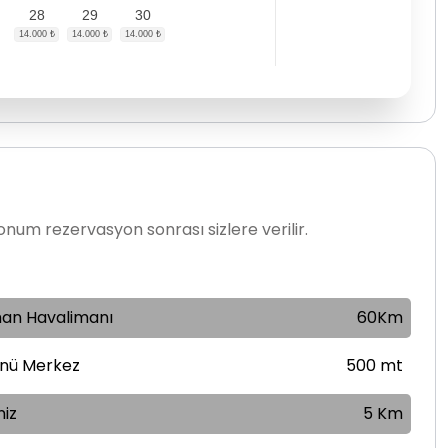
28
29
30
num rezervasyon sonrası sizlere verilir.
an Havalimanı
60Km
önü Merkez
500 mt
iz
5 Km