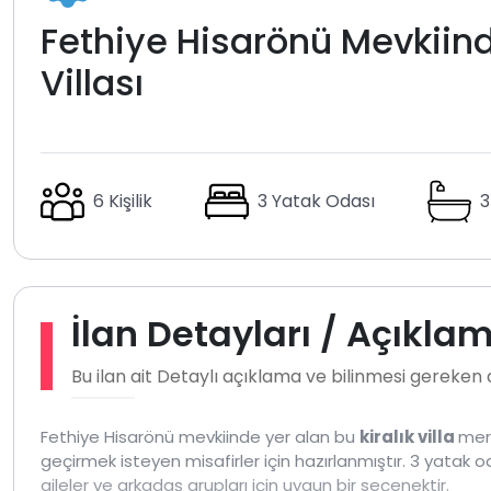
Fethiye Hisarönü Mevkiinde
Villası
6 Kişilik
3 Yatak Odası
3
İlan Detayları / Açıkla
Bu ilan ait Detaylı açıklama ve bilinmesi gereken
Fethiye Hisarönü mevkiinde yer alan bu
kiralık villa
merk
geçirmek isteyen misafirler için hazırlanmıştır. 3 yatak o
aileler ve arkadaş grupları için uygun bir seçenektir.