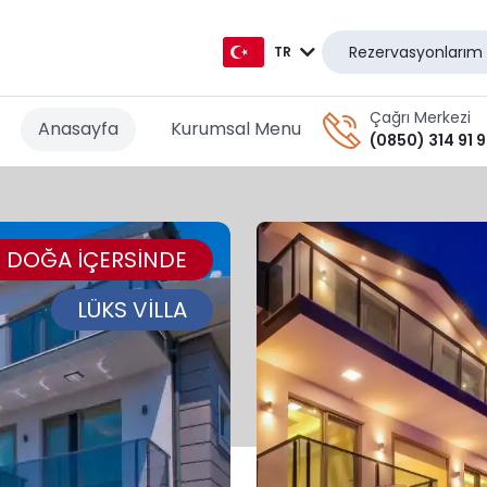
Rezervasyonlarım
TR
TR
Çağrı Merkezi
Anasayfa
Kurumsal Menu
(0850) 314 91 
EN
AR
DOĞA İÇERSİNDE
DE
RU
LÜKS VİLLA
GR