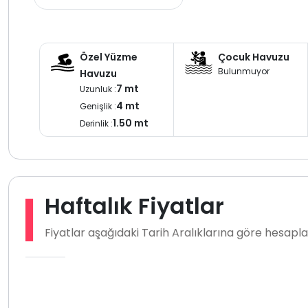
arkadaş grupları birbirine yakın şekilde tatil yapabilir.
Fethiye Hisarönü bölgesindeki merkezi konumu jakuzili ku
zamanda hem doğaya hem de sosyal alanlara yakın villa
için keyifli bir tatil alternatifi sunar.
Özel Yüzme
Çocuk Havuzu
Bulunmuyor
Havuzu
7 mt
Uzunluk :
4 mt
Genişlik :
1.50 mt
Derinlik :
Haftalık Fiyatlar
Fiyatlar aşağıdaki Tarih Aralıklarına göre hesap