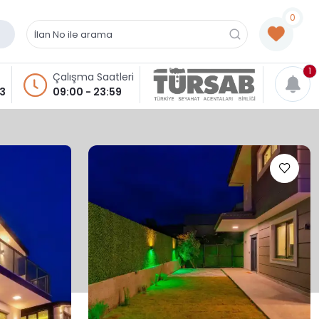
0
1
Çalışma Saatleri
93
09:00 - 23:59