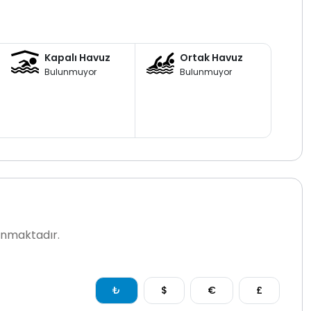
llanımı korunaklı yapısı ve
lüks villa
konforuyla Aynı
 kiralama yapmak isteyen aileler ve arkadaş grupları
Kapalı Havuz
Ortak Havuz
Bulunmuyor
Bulunmuyor
lanmaktadır.
₺
$
€
£