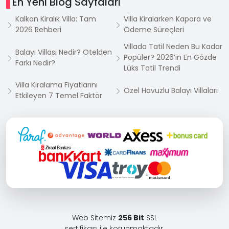
En Yeni Blog Sayfaları
Kalkan Kiralık Villa: Tam
Villa Kiralarken Kapora ve
2026 Rehberi
Ödeme Süreçleri
Villada Tatil Neden Bu Kadar
Balayı Villası Nedir? Otelden
Popüler? 2026’in En Gözde
Farkı Nedir?
Lüks Tatil Trendi
Villa Kiralama Fiyatlarını
Özel Havuzlu Balayı Villaları
Etkileyen 7 Temel Faktör
Web Sitemiz
256 Bit
SSL
sertifikası ile korunmaktadır.