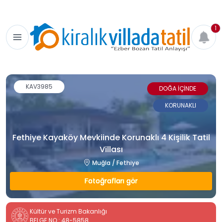
1
KAV3985
DOĞA İÇİNDE
KORUNAKLI
Fethiye Kayaköy Mevkiinde Korunaklı 4 Kişilik Tatil
Villası
Muğla / Fethiye
Fotoğrafları gör
Kültür ve Turizm Bakanlığı
BELGE NO : 48-5858