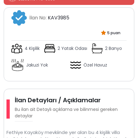
İlan No:
KAV3985
5 puan
4 Kişilik
2 Yatak Odası
2 Banyo
Jakuzi Yok
Özel Havuz
İlan Detayları / Açıklamalar
Bu ilan ait Detaylı açıklama ve bilinmesi gereken
detaylar
Fethiye Kayaköy mevkiinde yer alan bu 4 kişilik villa