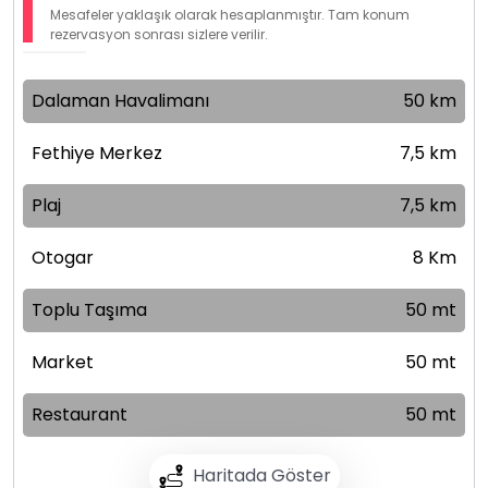
Mesafeler yaklaşık olarak hesaplanmıştır. Tam konum
rezervasyon sonrası sizlere verilir.
Dalaman Havalimanı
50 km
Fethiye Merkez
7,5 km
Plaj
7,5 km
Otogar
8 Km
Toplu Taşıma
50 mt
Market
50 mt
Restaurant
50 mt
Haritada Göster