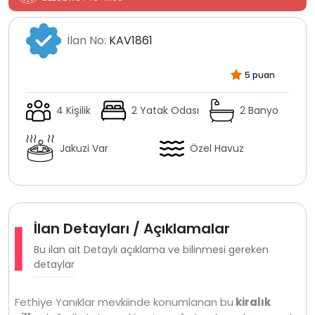
İlan No:
KAV1861
5 puan
4 Kişilik
2 Yatak Odası
2 Banyo
Jakuzi Var
Özel Havuz
İlan Detayları / Açıklamalar
Bu ilan ait Detaylı açıklama ve bilinmesi gereken
detaylar
Fethiye Yanıklar mevkiinde konumlanan bu
kiralık