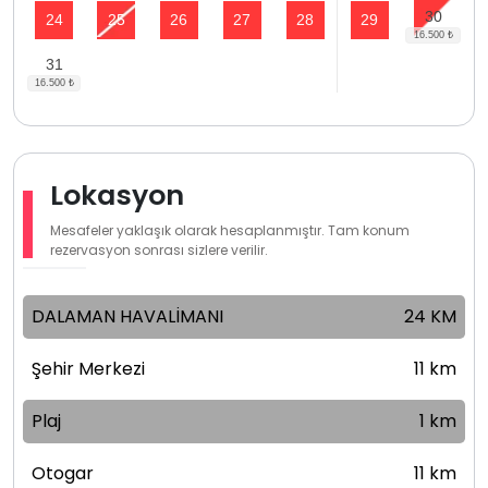
30
24
25
26
27
28
29
31
Lokasyon
Mesafeler yaklaşık olarak hesaplanmıştır. Tam konum
rezervasyon sonrası sizlere verilir.
DALAMAN HAVALİMANI
24 KM
Şehir Merkezi
11 km
Plaj
1 km
Otogar
11 km