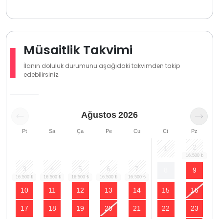
Müsaitlik Takvimi
İlanın doluluk durumunu aşağıdaki takvimden takip
edebilirsiniz.
Ağustos
2026
Pt
Sa
Ça
Pe
Cu
Ct
Pz
2
1
3
4
5
6
7
8
9
10
11
12
13
14
15
16
17
18
19
20
21
22
23