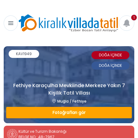
1
KAV1949
DOĞA İÇİNDE
DOĞA İÇİNDE
Fethiye Karaçulha Mevkiinde Merkeze Yakın 7
Kişilik Tatil Villası
Muğla / Fethiye
Fotoğrafları gör
Kültür ve Turizm Bakanlığı
BELGE NO : 48-7967