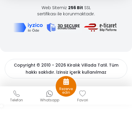
Web Sitemiz
256 Bit
SSL
sertifikası ile korunmaktadır.
Copyright © 2010 - 2026 Kiralık Villada Tatil. Tüm
hakkı saklıdır. İzinsiz içerik kullanılmaz
BöcekSoft
Rezerve
Sizlere daha iyi bir hizmet sunabilmek için çerezler
edin
kullanıyoruz. Detaylı bilgiler için
çerez politikamızı
ve
Kişisel
Telefon
Whatsapp
Favori
Verilerin Korunması
hakkında açıklama metnimizi inceleyin.
Gizle
Tamam