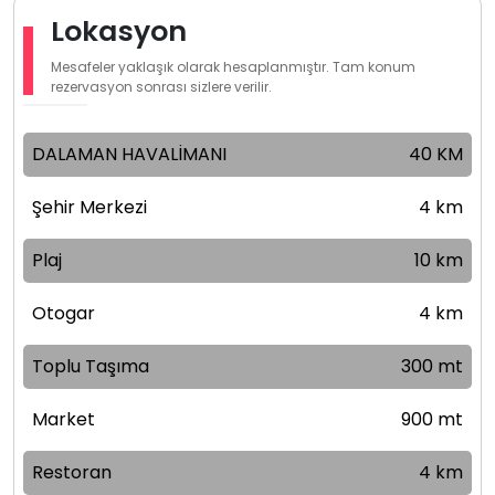
Lokasyon
Mesafeler yaklaşık olarak hesaplanmıştır. Tam konum
rezervasyon sonrası sizlere verilir.
DALAMAN HAVALİMANI
40 KM
Şehir Merkezi
4 km
Plaj
10 km
Otogar
4 km
Toplu Taşıma
300 mt
Market
900 mt
Restoran
4 km