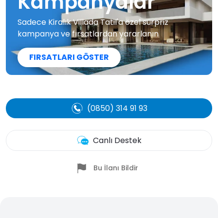
Kampanyalar
Sadece Kiralık Villada Tatil'a özel sürpriz
kampanya ve fırsatlardan yararlanın
FIRSATLARI GÖSTER
(0850) 314 91 93
Canlı Destek
Bu İlanı Bildir