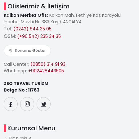
Ofislerimiz & İletişim
Kalkan Merkez Ofis:
Kalkan Mah. Fethiye Kaş Karayolu
İncebel Mevkii No:383 Kaş / ANTALYA
Tel:
(0242) 844 35 05
GSM:
(+90 542) 235 34 35
Konumu Göster
Call Center:
(0850) 314 91 93
Whatsapp:
+902428443505
ZEO TRAVEL TURİZM
Belge No : 11763
Kurumsal Menü
Biz Kimiz ?