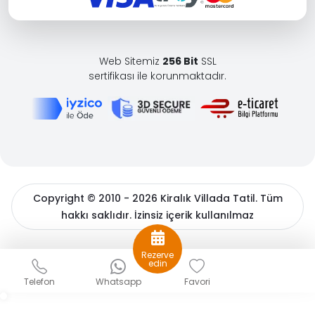
Web Sitemiz
256 Bit
SSL
sertifikası ile korunmaktadır.
Copyright © 2010 - 2026 Kiralık Villada Tatil. Tüm
hakkı saklıdır. İzinsiz içerik kullanılmaz
BöcekSoft
Rezerve
Sizlere daha iyi bir hizmet sunabilmek için çerezler
edin
kullanıyoruz. Detaylı bilgiler için
çerez politikamızı
ve
Kişisel
Telefon
Whatsapp
Favori
Verilerin Korunması
hakkında açıklama metnimizi inceleyin.
Gizle
Tamam