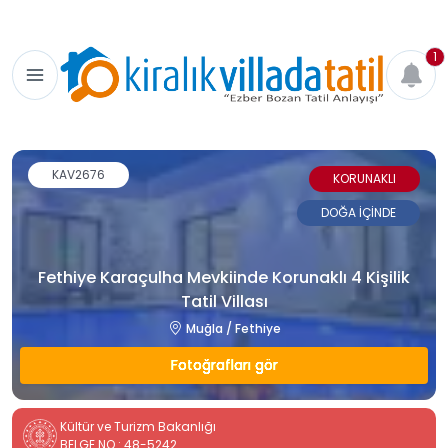
1
KAV2676
KORUNAKLI
DOĞA İÇİNDE
Fethiye Karaçulha Mevkiinde Korunaklı 4 Kişilik
Tatil Villası
Muğla / Fethiye
Fotoğrafları gör
Kültür ve Turizm Bakanlığı
BELGE NO : 48-5242