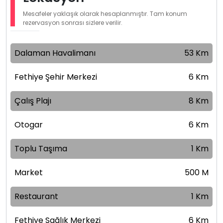
Mesafeler yaklaşık olarak hesaplanmıştır. Tam konum
rezervasyon sonrası sizlere verilir.
Dalaman Havalimanı
53 Km
Fethiye Şehir Merkezi
6 Km
Çalış Plajı
8 Km
Otogar
6 Km
Toplu Taşıma
1 Km
Market
500 M
Restaurant
1 Km
Fethiye Sağlık Merkezi
6 Km