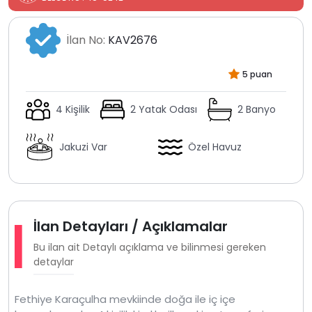
İlan No:
KAV2676
5 puan
4 Kişilik
2 Yatak Odası
2 Banyo
Jakuzi Var
Özel Havuz
İlan Detayları / Açıklamalar
Bu ilan ait Detaylı açıklama ve bilinmesi gereken
detaylar
Fethiye Karaçulha mevkiinde doğa ile iç içe