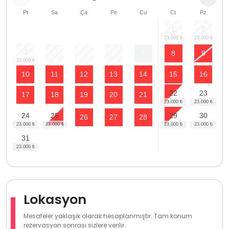
Pt
Sa
Ça
Pe
Cu
Ct
Pz
1
2
3
4
5
6
7
8
9
10
11
12
13
14
15
16
22
23
17
18
19
20
21
24
25
29
30
26
27
28
31
Lokasyon
Mesafeler yaklaşık olarak hesaplanmıştır. Tam konum
rezervasyon sonrası sizlere verilir.