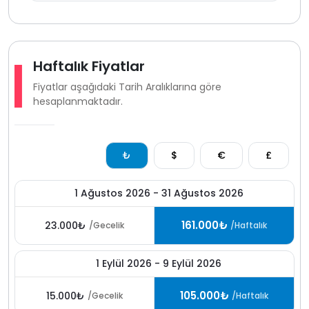
başında dinlenebilir akşam saatlerinde ise
sevdiklerinizle sakin bir ortamda keyifli vakit
geçirebilirsiniz. Doğaya yakın konumu villaya daha
ferah ve huzurlu bir tatil havası kazandırır.
Haftalık Fiyatlar
Fethiye Hisarönü Ölüdeniz bölgesi hem doğal
Fiyatlar aşağıdaki Tarih Aralıklarına göre
güzellikleri hem de sosyal olanaklara yakınlığıyla öne
hesaplanmaktadır.
çıkan değerli bir konuma sahiptir. Merkeze ve denize
yakın villa arayan misafirler için ulaşım kolaylığı
sunarken sakin konaklama isteyenlere de dengeli bir
₺
$
€
£
tatil ortamı sağlar.
Fethiye Hisarönü Ölüdeniz mevkiinde kiralık villa arayan
1 Ağustos 2026 - 31 Ağustos 2026
misafirler için bu villa lüks yapısı jakuzisi bilardo masası
kapalı ısıtmalı havuzu merkeze ve denize yakın
161.000₺
23.000₺
/Gecelik
/Haftalık
konumuyla öne çıkar.
lüks villa
ve villa kiralama
seçenekleri arasında hem konfor hem de ulaşım
avantajı isteyen aileler ve gruplar için güçlü bir tatil
1 Eylül 2026 - 9 Eylül 2026
alternatifidir.
105.000₺
15.000₺
/Gecelik
/Haftalık
havuz ısıtma ücreti açtırmak isteyen konuklarımız için