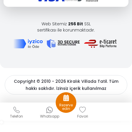
Web Sitemiz
256 Bit
SSL
sertifikası ile korunmaktadır.
Copyright © 2010 - 2026 Kiralık Villada Tatil. Tüm
hakkı saklıdır. İzinsiz içerik kullanılmaz
BöcekSoft
Rezerve
Sizlere daha iyi bir hizmet sunabilmek için çerezler
edin
kullanıyoruz. Detaylı bilgiler için
çerez politikamızı
ve
Kişisel
Telefon
Whatsapp
Favori
Verilerin Korunması
hakkında açıklama metnimizi inceleyin.
Gizle
Tamam