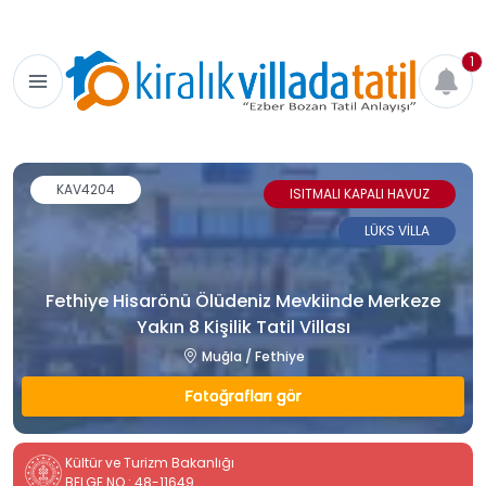
1
KAV4204
ISITMALI KAPALI HAVUZ
LÜKS VİLLA
Fethiye Hisarönü Ölüdeniz Mevkiinde Merkeze
Yakın 8 Kişilik Tatil Villası
Muğla / Fethiye
Fotoğrafları gör
Kültür ve Turizm Bakanlığı
BELGE NO : 48-11649