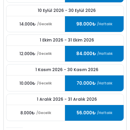
günlük 2 bin tl dir havuz ısıtma isteyen konuklarımız
villaya gelemden 2 gün önce firmamızı arayarak bilgi
10 Eylül 2026 - 30 Eylül 2026
vermeleri gerekmektedir villalarda havuz sıcaklıkları
hava şartlarına göre 27 29 derece olmaktadır
98.000₺
14.000₺
/Gecelik
/Haftalık
1 Ekim 2026 - 31 Ekim 2026
84.000₺
12.000₺
/Gecelik
/Haftalık
1 Kasım 2026 - 30 Kasım 2026
70.000₺
10.000₺
/Gecelik
/Haftalık
1 Aralık 2026 - 31 Aralık 2026
56.000₺
8.000₺
/Gecelik
/Haftalık