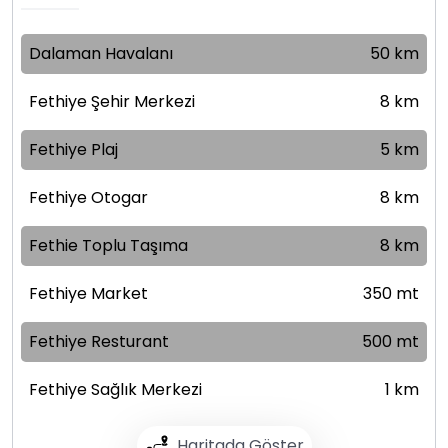
Dalaman Havalanı
50 km
Fethiye Şehir Merkezi
8 km
Fethiye Plaj
5 km
Fethiye Otogar
8 km
Fethie Toplu Taşıma
8 km
Fethiye Market
350 mt
Fethiye Resturant
500 mt
Fethiye Sağlık Merkezi
1 km
Haritada Göster