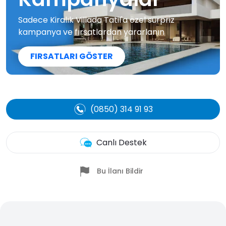
Sadece Kiralık Villada Tatil'a özel sürpriz
kampanya ve fırsatlardan yararlanın
FIRSATLARI GÖSTER
(0850) 314 91 93
Canlı Destek
Bu İlanı Bildir