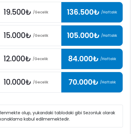
19.500₺
136.500₺
/Gecelik
/Haftalık
15.000₺
105.000₺
/Gecelik
/Haftalık
12.000₺
84.000₺
/Gecelik
/Haftalık
10.000₺
70.000₺
/Gecelik
/Haftalık
elirlenmekte olup, yukarıdaki tablodaki gibi Sezonluk olarak
ı konaklama kabul edilmemektedir.