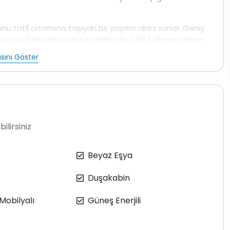
runu tatil ortamına taşıyan bir yaşam alanı sunar. Geniş
zun süreli konaklamalarda dahi rahat bir kullanım imkanı
unluğunu atmak isteyen misafirler için tatili daha keyifli
sını Göster
saj koltuğu, berjer özel banyo ve balkon bulunmaktadır.
o ve balkon yer almaktadır. Üçüncü yatak odasında iki
aktadır. Dördüncü yatak odasında birleştirilebilir iki
maktadır. Beşinci yatak odasında ise tek kişilik
ilirsiniz
dağılımı 10 kişilik konaklamalar için dengeli ve konforlu
Beyaz Eşya
ir. Tüm yatak odalarında ve salon alanında klima
. Elektrik su ve gaz kullanımı konaklama ücretine
Duşakabin
memektedir.
lmakta villa haftada bir kez genel temizliğe
 Mobilyalı
Güneş Enerjili
zenfeksiyon ve ilaçlama işlemleri uygulanmaktadır. Doğa
, böcek veya sinek bulunma ihtimali olabileceği bilgisi