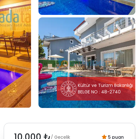
Kültür ve Turizm Bakanlığı
BELGE NO : 48-2740
10.000 ₺
/ Gecelik
5 puan