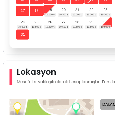
19
20
21
22
23
17
18
24
25
26
27
28
29
30
31
Lokasyon
Mesafeler yaklaşık olarak hesaplanmıştır. Tam ko
DALAM