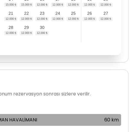
21
22
23
24
25
26
27
28
29
30
num rezervasyon sonrası sizlere verilir.
AN HAVALİMANI
60 km