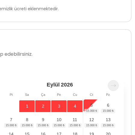
mizlik ücreti eklenmektedir.
 edebilirsiniz.
Eylül
2026
Pt
Sa
Ça
Pe
Cu
Ct
Pz
5
6
1
2
3
4
7
8
9
10
11
12
13
14
15
16
17
18
19
20