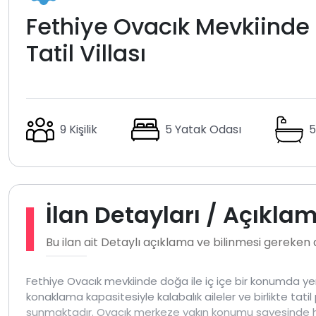
Fethiye Ovacık Mevkiinde 
Tatil Villası
9 Kişilik
5 Yatak Odası
5
İlan Detayları / Açıkla
Bu ilan ait Detaylı açıklama ve bilinmesi gereken
Fethiye Ovacık mevkiinde doğa ile iç içe bir konumda ye
konaklama kapasitesiyle kalabalık aileler ve birlikte tatil
sunmaktadır. Ovacık merkeze yakın konumu sayesinde h