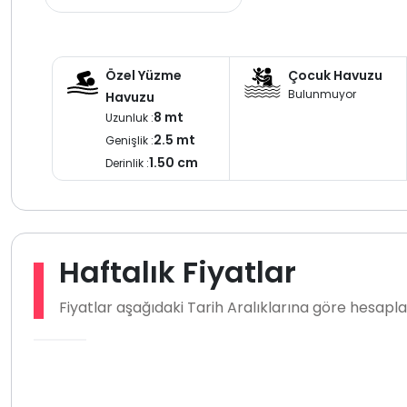
göz önünde bulundurulmalıdır.
Kısa süreli konaklamalarda 2500 TL temizlik ücreti talep
Fethiye Ovacıkın huzurlu atmosferinde yer alan bu geniş ve
Özel Yüzme
Çocuk Havuzu
kalabalık gruplara uygun bir villa tatili arayan misafirler iç
Bulunmuyor
Havuzu
8 mt
Uzunluk :
2.5 mt
Genişlik :
1.50 cm
Derinlik :
Haftalık Fiyatlar
Fiyatlar aşağıdaki Tarih Aralıklarına göre hesap