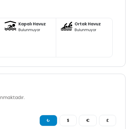
 edilmektedir.
 konforlu kiralık villa
doğa içerisinde merkeze yakın ve
Kapalı Havuz
Ortak Havuz
in güçlü bir villa kiralama ve kiralık villa seçeneğidir
Bulunmuyor
Bulunmuyor
lanmaktadır.
₺
$
€
£