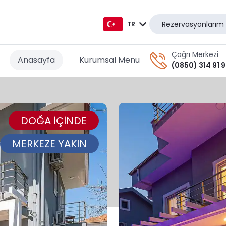
Rezervasyonlarım
TR
TR
Çağrı Merkezi
Anasayfa
Kurumsal Menu
(0850) 314 91 
EN
AR
DOĞA İÇİNDE
DE
RU
MERKEZE YAKIN
GR