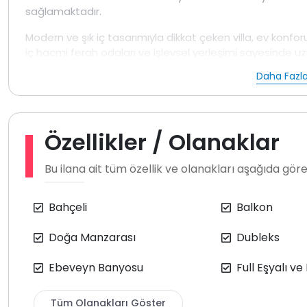
sağlamaktadır.
Modern ve şık iç tasarımıyla dikkat çeken villa, ev konfo
iç hacmi ferah odaları ve işlevsel yerleşimi sayesinde u
sağlar. Villada yer alan jakuzi ve masaj koltuğu yılın yorg
Daha Fazla
hale getiren özel detaylar arasında yer almaktadır.
Birinci yatak odasında çift kişilik yatak klima, jakuzi ma
İkinci yatak odasında çift kişilik yatak klima, özel bany
Özellikler / Olanaklar
adet tek kişilik yatak, klima ortak banyo ve balkon bulunm
adet tek kişilik yatak klima, ortak banyo ve balkon yer al
Bu ilana ait tüm özellik ve olanakları aşağıda göreb
yatak klima ortak banyo ve balkon bulunmaktadır. Bu oda 
bir yapı sunmaktadır.
Bahçeli
Balkon
Villa misafirlere girişte temiz şekilde teslim edilmekted
bulunmakta olup ücretsiz internet hizmeti sunulmaktadır
Doğa Manzarası
Dubleks
dahildir ve bu hizmetler için ekstra bir ücret talep edil
Havuz ve bahçe bakımı günde bir kez düzenli olarak yapı
Ebeveyn Banyosu
Full Eşyalı ve
alınmaktadır. Her konaklama sonrası villa genelinde de
içerisinde konumlanmış olması sebebiyle çevrede kelebek
Tüm Olanakları Göster