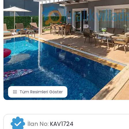
Tüm Resimleri Göster
İlan No:
KAV1724