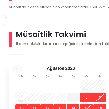
Villamızda 7 gece altında olan konaklamalarda 7.500 ₺ * Te
Müsaitlik Takvimi
İlanın doluluk durumunu aşağıdaki takvimden takip
Ağustos
2026
Pt
Sa
Ça
Pe
Cu
Ct
Pz
1
2
3
4
5
6
7
8
9
10
11
12
13
14
15
16