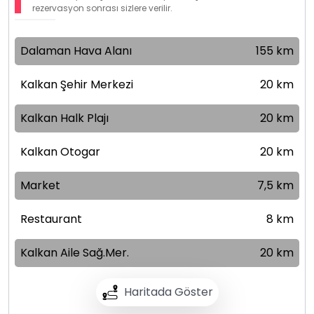
rezervasyon sonrası sizlere verilir.
Dalaman Hava Alanı
155 km
Kalkan Şehir Merkezi
20 km
Kalkan Halk Plajı
20 km
Kalkan Otogar
20 km
Market
7,5 km
Restaurant
8 km
Kalkan Aile Sağ.Mer.
20 km
Haritada Göster