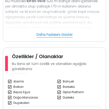
bu müstakil
kiralı villa
520 m bahçe alanı içerisinde
yer almakta olup yaklaşık 170 m kullanım alanına
sahiptir ve iki kattan oluşmaktadır. çimle kaplı meyve
ağaçlarıyla çevrili özel bahçe ve yüzme havuzu
dışarıdan görülmeyecek şekilde planlanmıştır. Bu
yapısıyla hem mahremiyet hemde huzur arayan
misafirler için ideal bir tatil ortamı sunar.
Daha Fazlasını Göster
Bahçe ve havuza doğrudan açılan giriş katında geniş
bir salon ve mutfak alanı yer almaktadır. Aynı katta bir
yatak odası bir banyo WC ve kiler bulunmaktadır.
Özellikler / Olanaklar
mutfak içerisinde 12 kişilik yemek ve kahvaltı takımı ile
birlikte günlük kullanım için gerekli tüm araç ve gereçler
Bu ilana ait tüm özellik ve olanakları aşağıda
mevcuttur. Bu kattaki yatak odasında klima giysi
görebilirsiniz
dolabı ve ranza bulunmaktadır.
Alarmlı
Bahçeli
Üst katta üç adet yatak odası yer almakta
Balkon
Barbekü
olup odaların tamamında kendilerine ait banyo
Beyaz Eşya
Dijital Platform
WC klima televizyon komodin, tuvalet masası ve elbise
Doğa Manzarası
Dubleks
dolabı bulunmaktadır. Odalardaki yatak düzenleri
Duşakabin
ihtiyaca göre ayarlanabilmektedir Bir odada çift kişilik