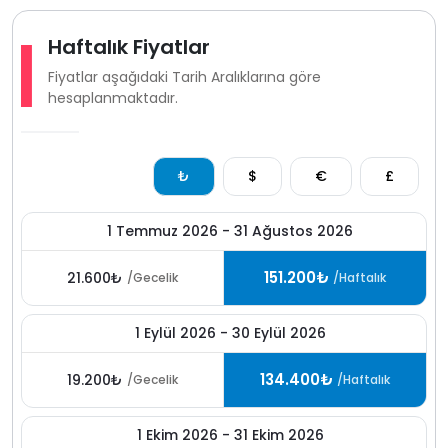
Villada sigara içilmesine izin verilmemektedir. Evcil
Haftalık Fiyatlar
hayvan kabul edilmemektedir.
Fiyatlar aşağıdaki Tarih Aralıklarına göre
Dalyan bölgesinde yer alan bu
kiralık villa
,
doğa içindeki
hesaplanmaktadır.
konumu, özel havuzu, geniş bahçesi ve merkeze
yakınlığıyla huzurlu ve keyifli bir
villa kiralama
alternatifi
sunmaktadır.
₺
$
€
£
1 Temmuz 2026 - 31 Ağustos 2026
151.200₺
21.600₺
/Gecelik
/Haftalık
1 Eylül 2026 - 30 Eylül 2026
134.400₺
19.200₺
/Gecelik
/Haftalık
1 Ekim 2026 - 31 Ekim 2026