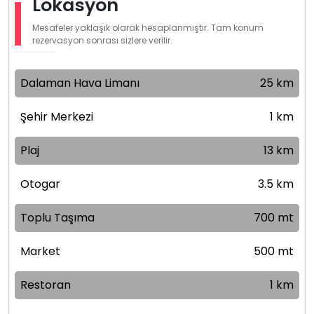
Lokasyon
Mesafeler yaklaşık olarak hesaplanmıştır. Tam konum
rezervasyon sonrası sizlere verilir.
Dalaman Hava Limanı
25 km
Şehir Merkezi
1 km
Plaj
13 km
Otogar
3.5 km
Toplu Taşıma
700 mt
Market
500 mt
Restoran
1 km