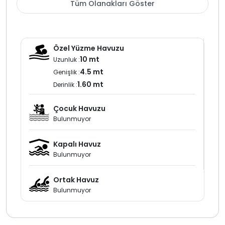
yatak, bir odada iki adet tek kişilik yatak diğer odada
Tüm Olanakları Göster
ise üç adet tek kişilik yatak yer almaktadır. Tüm odalar
Fransız balkon ile havuz alanına açılmaktadır. talep
edilmesi halinde bir adet ek yatak ve bir adet bebek
karyolası ücretsiz olarak temin edilmektedir.
Özel Yüzme Havuzu
10 mt
Uzunluk :
Sarmaşıklarla çevrili, tamamen size ait olan geniş
4.5 mt
Genişlik :
bahçede büyük özel yüzme havuzu bulunmaktadır.
1.60 mt
Derinlik :
havuz ölçüleri 5x10 metre olup derinliği 1,50 metredir.
Havuz ve bahçe bakımları her gün profesyonel ekipler
Çocuk Havuzu
tarafından, misafirleri rahatsız etmeyecek şekilde
Bulunmuyor
düzenli olarak yapılmaktadır. Giriş katındaki yaşam
alanı ve mutfaktan geniş terasa ve havuz alanına
rahatlıkla geçiş sağlanmaktadır.
Kapalı Havuz
Bulunmuyor
Villa Dalyan merkeze ve plajlara kolay ulaşım
sağlayabilecek konumda yer almakta olup doğa içinde
Ortak Havuz
olmasına rağmen merkezi noktalara yakınlığıyla
Bulunmuyor
avantaj sunar. Toplamda dokuz kişilik konaklama
kapasitesine sahip olan bu villa geniş aileler ve
arkadaş grupları için konforlu bir tatil imkânı sağlar.