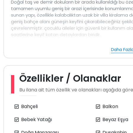
Doğal taş ve demir dokuların bir arada kullanıldığı bu öz
tamamen uyumlu geniş bir arazi içerisinde konumlanmakt
sunan yapı, özellikle kalabalıktan uzak bir
villa kiralama 
geniş bahçe alanı güneşin keyfini çıkarabileceğiniz şekild
çevrelenmiştir. çocuklu aileler için güvenli bir kullanım
saatlerine keyif katan detaylardan biridir.
Villa 700 m arsa üzerine inşa edilmiş olup 220 m kullanım
Daha Fazla
mutfak oturma alanı teras ve ebeveyn banyolu bir yata
üç yatak odası bulunmaktadır. Toplamda 8 kişilik konakl
bahçe tamamen size aittir. İnternet, elektrik su ve gaz k
Özellikler / Olanaklar
Bahçe ve havuz alanı dışarıdan görünmeyecek şekilde ta
eden misafirler için uygun bir yapıdadır. çim alan meyve 
Bu ilana ait tüm özellik ve olanakları aşağıda göreb
barbekü alanı bulunmaktadır. Havuz 5x7 metre ölçülerind
bakımı günlük olarak, misafirleri rahatsız etmeyecek şek
Bahçeli
Balkon
Giriş katındaki yaşam alanında yemek masası oturma g
bulunmaktadır. Yatak odalarında çift kişilik veya tek kişi
Bebek Yatağı
Beyaz Eşya
yer almaktadır. Banyolarda duş kabini ve saç kurutma 
Modern şekilde düzenlenmiş ankastre mutfakta buzdolabı
Doğa Manzarası
Duşakabin