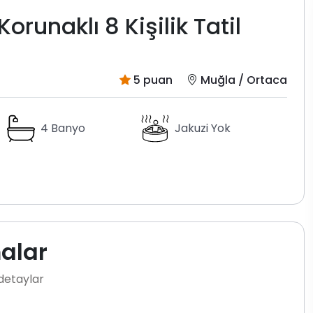
runaklı 8 Kişilik Tatil
5 puan
Muğla / Ortaca
4 Banyo
Jakuzi Yok
malar
 detaylar