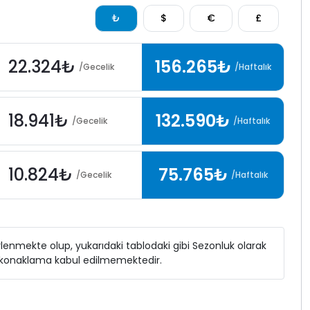
₺
$
€
£
22.324₺
156.265₺
/Gecelik
/Haftalık
18.941₺
132.590₺
/Gecelik
/Haftalık
10.824₺
75.765₺
/Gecelik
/Haftalık
elirlenmekte olup, yukarıdaki tablodaki gibi Sezonluk olarak
ı konaklama kabul edilmemektedir.