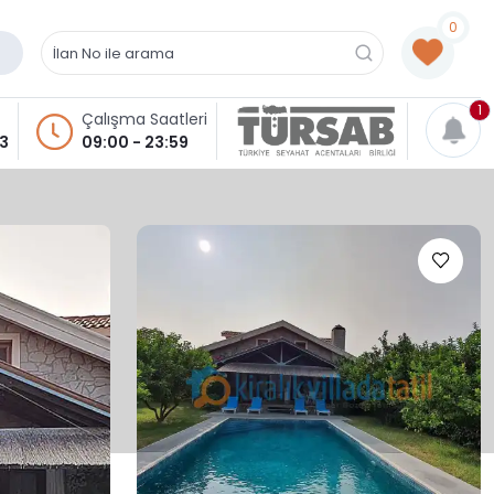
0
1
Çalışma Saatleri
93
09:00 - 23:59