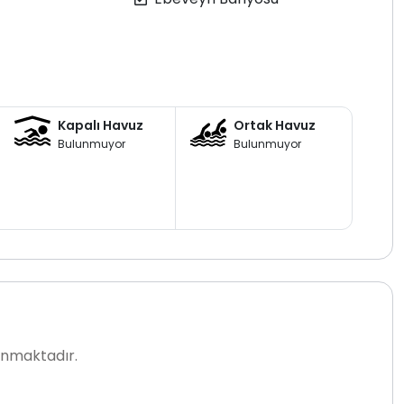
esi bulunmaktadır. Ayrıca 12 kişilik yemek ve servis
 eksiksiz olarak sunulmaktadır.
0 metre mesafede yer almaktadır. Doğa içerisinde
sakin
ık 10 dakikalık yürüme mesafesindedir.
üyüş alanlarına kolayca ulaşım sağlanabilmektedir.
Kapalı Havuz
Ortak Havuz
lmemektedir. Giriş saati 16.00, çıkış saati ise 10.00’dur.
Bulunmuyor
Bulunmuyor
l olup, talep edilmesi halinde bebek karyolası ve mama
niş bahçesi, özel havuz alanı ve doğa ile iç içe konumu
 olan misafirler için huzurlu bir villa kiralama
lanmaktadır.