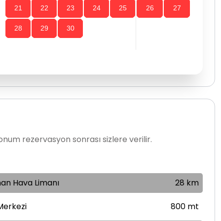
21
22
23
24
25
26
27
28
29
30
num rezervasyon sonrası sizlere verilir.
an Hava Limanı
28 km
Merkezi
800 mt