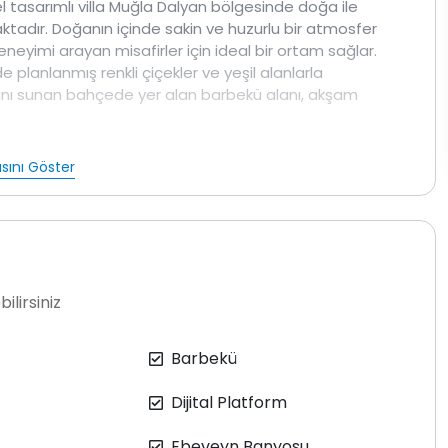
el tasarımlı villa Muğla Dalyan bölgesinde doğa ile
adır. Doğanın içinde sakin ve huzurlu bir atmosfer
deneyimi arayan misafirler için ideal bir ortam sağlar.
e planlanmış renkli çiçekler ve yeşil alanlarla
 alanı sunan bahçede yer alan barbekü alanı, akşam
 alanına sahip dubleks bir yapıdır. Zemin katta açık
sını Göster
k odası yer almaktadır. Üst katta ise ebeveyn banyolu
ama kapasitesine sahip olan villada özel havuz ve
ullanımı ücretsiz olarak sunulmaktadır.
sarlanmış olup, korunaklı ve
muhafazakar villa
tercih
ağaçları ve süs bitkileriyle çevrili bahçede ayrıca duş ve
ilirsiniz
e olup 1.60 metre derinliğe sahiptir. Havuz ve bahçe
ilde yapılmaktadır.
Barbekü
rubu, LCD TV DVD oynatıcı klima ve internet modemi
lik yataklar, klima, gardırop tuvalet masası ve komodin
Dijital Platform
makinesi mevcuttur.
 bulaşık makinesi mikrodalga fırın set üstü
Ebeveyn Banyosu