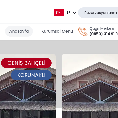
Rezervasyonlarım
TR
TR
Çağrı Merkezi
Anasayfa
Kurumsal Menu
(0850) 314 91 
EN
AR
GENİŞ BAHÇELİ
DE
RU
KORUNAKLI
GR