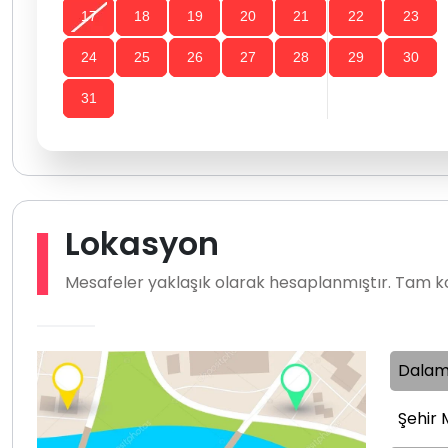
17
18
19
20
21
22
23
24
25
26
27
28
29
30
31
Lokasyon
Mesafeler yaklaşık olarak hesaplanmıştır. Tam ko
Dalam
Şehir 