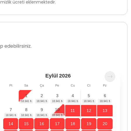
mizlik ücreti eklenmektedir.
 edebilirsiniz.
Eylül
2026
Pt
Sa
Ça
Pe
Cu
Ct
Pz
1
2
3
4
5
6
7
8
9
10
11
12
13
14
15
16
17
18
19
20