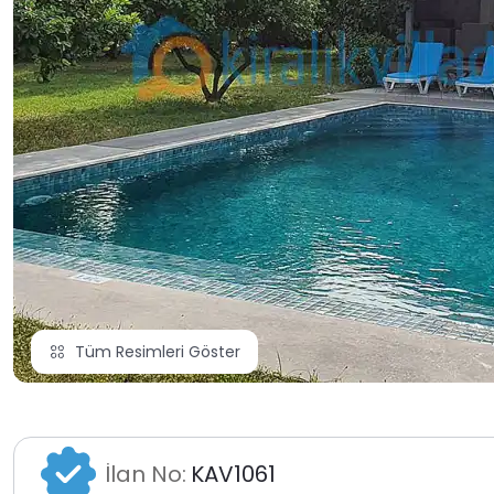
Tüm Resimleri Göster
İlan No:
KAV1061