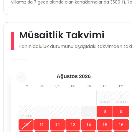
Villamız da 7 gece altında olan konaklamalar da 3500 TL Te
Müsaitlik Takvimi
İlanın doluluk durumunu aşağıdaki takvimden takip
Ağustos
2026
Pt
Sa
Ça
Pe
Cu
Ct
Pz
1
2
3
4
5
6
7
8
9
10
11
12
13
14
15
16