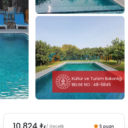
Kültür ve Turizm Bakanlığı
BELGE NO : 48-5845
10.824 ₺
/ Gecelik
5 puan