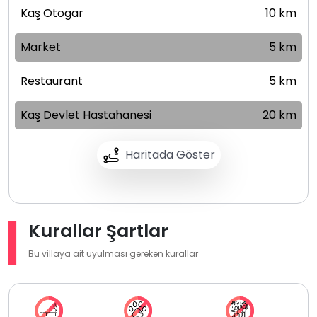
Kaş Otogar
10 km
Market
5 km
Restaurant
5 km
Kaş Devlet Hastahanesi
20 km
Haritada Göster
Kurallar Şartlar
Bu villaya ait uyulması gereken kurallar