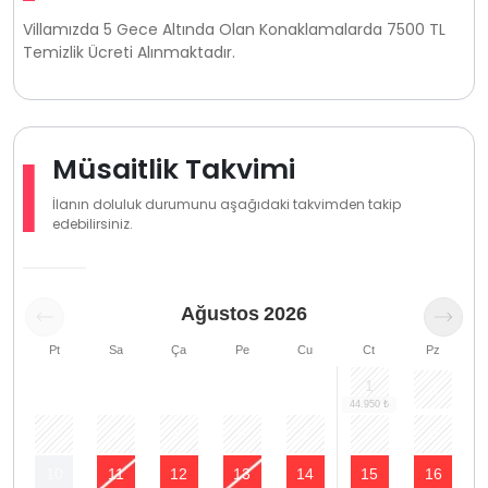
Villamızda 5 Gece Altında Olan Konaklamalarda 7500 TL
Temizlik Ücreti Alınmaktadır.
Müsaitlik Takvimi
İlanın doluluk durumunu aşağıdaki takvimden takip
edebilirsiniz.
Ağustos
2026
Pt
Sa
Ça
Pe
Cu
Ct
Pz
1
2
3
4
5
6
7
8
9
10
11
12
13
14
15
16