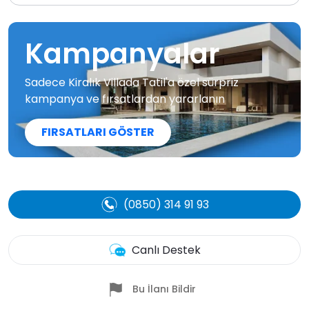
Kampanyalar
Sadece Kiralık Villada Tatil'a özel sürpriz
kampanya ve fırsatlardan yararlanın
FIRSATLARI GÖSTER
(0850) 314 91 93
Canlı Destek
Bu İlanı Bildir