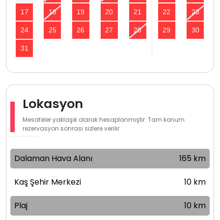
17
18
19
20
21
22
23
24
25
26
27
28
29
30
31
Lokasyon
Mesafeler yaklaşık olarak hesaplanmıştır. Tam konum
rezervasyon sonrası sizlere verilir.
Dalaman Hava Alanı
165 km
Kaş Şehir Merkezi
10 km
Plaj
10 km