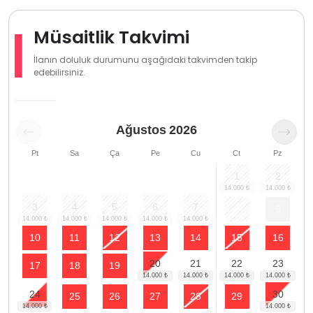
Müsaitlik Takvimi
İlanın doluluk durumunu aşağıdaki takvimden takip
edebilirsiniz.
Ağustos
2026
Pt
Sa
Ça
Pe
Cu
Ct
Pz
1
2
3
4
5
6
7
8
9
10
11
12
13
14
15
16
20
21
22
23
17
18
19
24
30
25
26
27
28
29