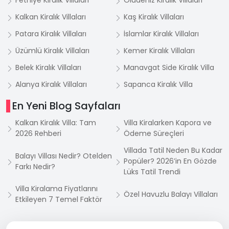
Fethiye Kiralık Villaları
Ölüdeniz Kiralık Villaları
Kalkan Kiralık Villaları
Kaş Kiralık Villaları
Patara Kiralık Villaları
İslamlar Kiralık Villaları
Üzümlü Kiralık Villaları
Kemer Kiralık Villaları
Belek Kiralık Villaları
Manavgat Side Kiralık Villa
Alanya Kiralık Villaları
Sapanca Kiralık Villa
En Yeni Blog Sayfaları
Kalkan Kiralık Villa: Tam
Villa Kiralarken Kapora ve
2026 Rehberi
Ödeme Süreçleri
Villada Tatil Neden Bu Kadar
Balayı Villası Nedir? Otelden
Popüler? 2026’in En Gözde
Farkı Nedir?
Lüks Tatil Trendi
Villa Kiralama Fiyatlarını
Özel Havuzlu Balayı Villaları
Etkileyen 7 Temel Faktör