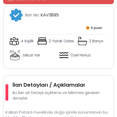
İlan No:
KAV3895
5 puan
4 Kişilik
2 Yatak Odası
2 Banyo
Jakuzi Var
Özel Havuz
İlan Detayları / Açıklamalar
Bu ilan ait Detaylı açıklama ve bilinmesi gereken
detaylar
Kalkan Patara mevkiinde doğa içinde konumlanan bu