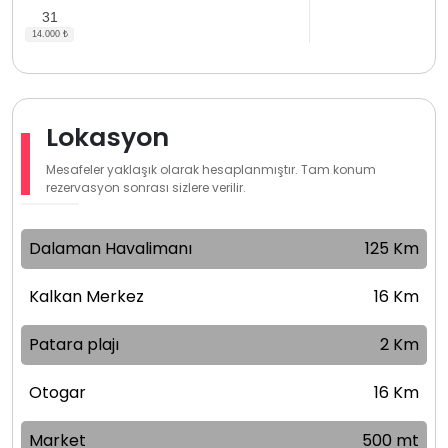
31
Lokasyon
Mesafeler yaklaşık olarak hesaplanmıştır. Tam konum
rezervasyon sonrası sizlere verilir.
Dalaman Havalimanı
125 Km
Kalkan Merkez
16 Km
Patara plajı
2 Km
Otogar
16 Km
Market
500 mt