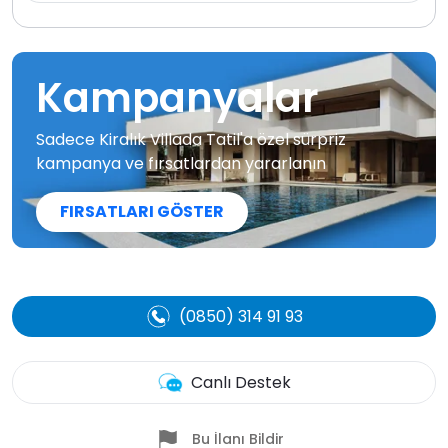
Kampanyalar
Sadece Kiralık Villada Tatil'a özel sürpriz
kampanya ve fırsatlardan yararlanın
FIRSATLARI GÖSTER
(0850) 314 91 93
Canlı Destek
Bu İlanı Bildir