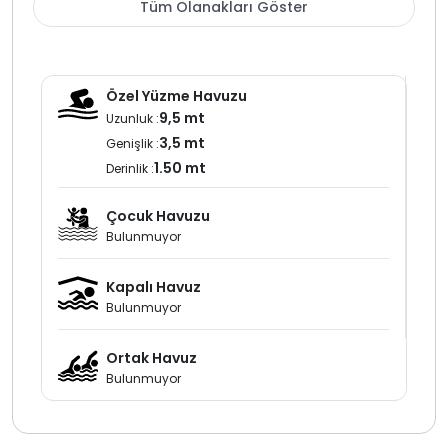
Tüm Olanakları Göster
Kalkan Patara bölgesi doğa içinde konumlanan
korunaklı villa
ve muhafazakar villa seçenekleri ile öne
çıkan bir lokasyondur kiralık villa ve villa kiralama planı
yapan misafirler için huzurlu ve sakin bir alternatif
Özel Yüzme Havuzu
sunar
9,5 mt
Uzunluk :
3,5 mt
Genişlik :
1.50 mt
Derinlik :
Çocuk Havuzu
Bulunmuyor
Kapalı Havuz
Bulunmuyor
Ortak Havuz
Bulunmuyor