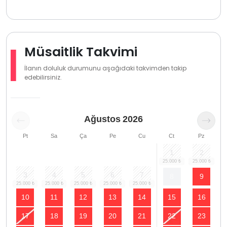
Müsaitlik Takvimi
İlanın doluluk durumunu aşağıdaki takvimden takip
edebilirsiniz.
Ağustos
2026
Pt
Sa
Ça
Pe
Cu
Ct
Pz
1
2
3
4
5
6
7
8
9
10
11
12
13
14
15
16
17
18
19
20
21
22
23