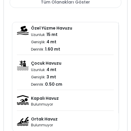
hazırlanmıştır özellikle doğa yürüyüşleri
Tüm Olanakları Göster
yapmak güneşin doğuşunu ve batışını izlemek veya
denizin iyot kokusunu içinize çekmek isteyenler için
ideal bir ortam sunmaktadır. Misafirlerimiz villamızda
konaklarken doğanın ve sessizliğin tadını çıkarırken aynı
Özel Yüzme Havuzu
zamanda lüksün ve rahatlığın keyfini sürebilirler.
15 mt
Uzunluk :
4 mt
Genişlik :
NOT: Villaya ulaşan yolun son 700 800 metrelik kısmı dik
1.60 mt
Derinlik :
bir yokuş içerir.
Çocuk Havuzu
4 mt
Uzunluk :
3 mt
Genişlik :
0.50 cm
Derinlik :
Kapalı Havuz
Bulunmuyor
Ortak Havuz
Bulunmuyor