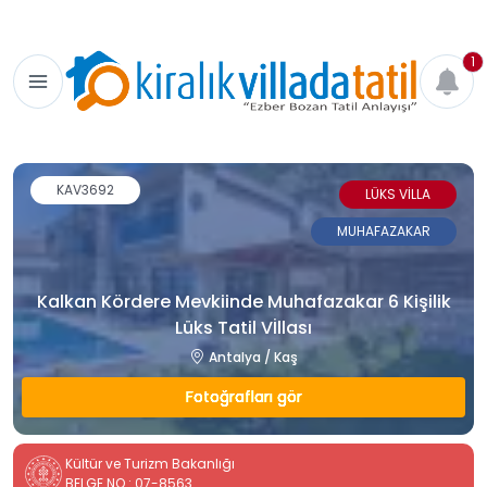
1
KAV3692
LÜKS VİLLA
MUHAFAZAKAR
Kalkan Kördere Mevkiinde Muhafazakar 6 Kişilik
Lüks Tatil Vİllası
Antalya / Kaş
Fotoğrafları gör
Kültür ve Turizm Bakanlığı
BELGE NO : 07-8563