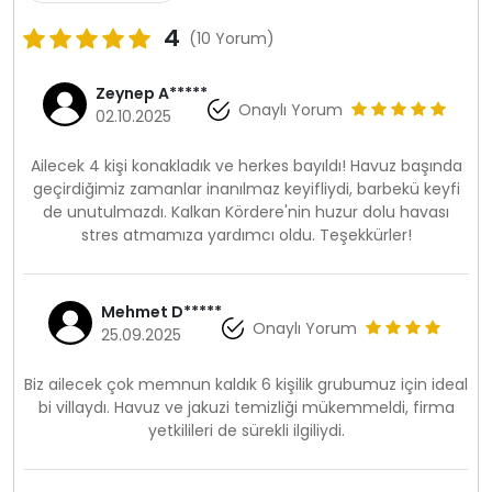
4
(10 Yorum)
Zeynep A*****
Onaylı Yorum
02.10.2025
Ailecek 4 kişi konakladık ve herkes bayıldı! Havuz başında
geçirdiğimiz zamanlar inanılmaz keyifliydi, barbekü keyfi
de unutulmazdı. Kalkan Kördere'nin huzur dolu havası
stres atmamıza yardımcı oldu. Teşekkürler!
Mehmet D*****
Onaylı Yorum
25.09.2025
Biz ailecek çok memnun kaldık 6 kişilik grubumuz için ideal
bi villaydı. Havuz ve jakuzi temizliği mükemmeldi, firma
yetkilileri de sürekli ilgiliydi.