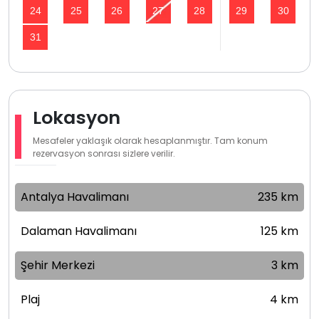
24
25
26
27
28
29
30
31
Lokasyon
Mesafeler yaklaşık olarak hesaplanmıştır. Tam konum
rezervasyon sonrası sizlere verilir.
Antalya Havalimanı
235 km
Dalaman Havalimanı
125 km
Şehir Merkezi
3 km
Plaj
4 km