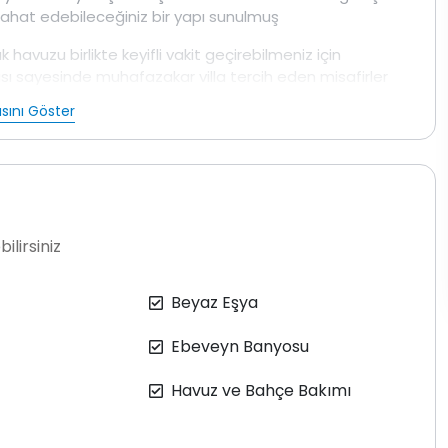
e rahat edebileceğiniz bir yapı sunulmuş
havuzu birlikte keyifli vakit geçirebilmeniz için
sı sayesinde muhafazakar villa tercih eden misafirler
zarası eşliğinde havuz başında vakit geçirmek gerçekten
sını Göster
önemli bir avantaj sağlarken barbekü alanı ile akşam
si langırt gibi oyun alanlarının olması tatili sadece
cak alanı ise gün içinde dinlenmek isteyenler için güzel
ilirsiniz
r katarken genel olarak bakıldığında doğa içinde kiralık
ar korunaklı yapısı geniş bahçesi ve sunduğu imkanlar ile
Beyaz Eşya
Ebeveyn Banyosu
Havuz ve Bahçe Bakımı