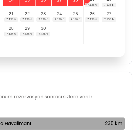
14
15
16
17
18
21
22
23
24
25
26
27
28
29
30
num rezervasyon sonrası sizlere verilir.
ya Havalimanı
235 km