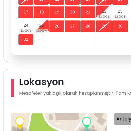
22
23
17
18
19
20
21
24
25
26
27
28
29
30
31
Lokasyon
Mesafeler yaklaşık olarak hesaplanmıştır. Tam ko
Antal