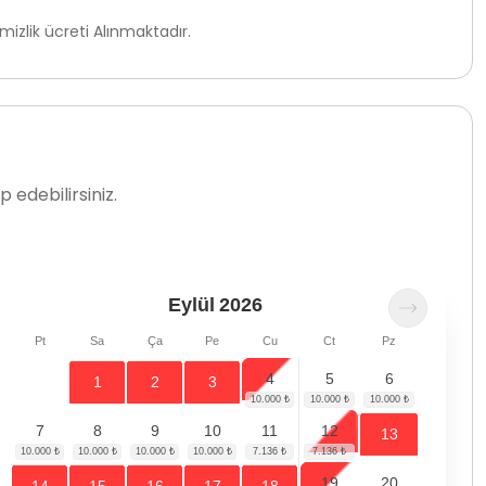
zlik ücreti Alınmaktadır.
 edebilirsiniz.
Eylül
2026
Pt
Sa
Ça
Pe
Cu
Ct
Pz
4
5
6
1
2
3
7
8
9
10
11
12
13
19
20