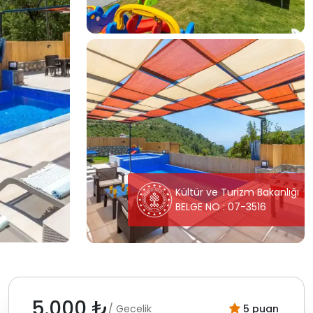
Kültür ve Turizm Bakanlığı
BELGE NO : 07-3516
5.000 ₺
/ Gecelik
5 puan