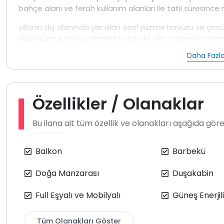
bahçe alanı ve ferah kullanım alanları ile tatil süresinc
villanın dış alanında yer alan özel yüzme havuzu ve çocuk 
düşünülmüş havuz alanının korunaklı villa yapısında olma
için gözlerden uzak rahat bir kullanım sağlar doğa man
Daha Fazla
ayrı bir keyif verir
bahçe alanında çocuk oyun parkı bulunması aileler için 
saatlerinde keyifli sofralar kurabilirsiniz ayrıca masa teni
Özellikler / Olanaklar
dinlenme değil aynı zamanda eğlenceli hale getirir salın
bir köşe oluşturur
Bu ilana ait tüm özellik ve olanakları aşağıda göreb
iç mekanda yer alan jakuzi detayı tatilinize ekstra konfo
villa arayanlar için dengeli ve dolu dolu bir seçenek sun
Balkon
Barbekü
korunaklı villa
alternatifleri arasında öne çıkan bir villadır
Doğa Manzarası
Duşakabin
Full Eşyalı ve Mobilyalı
Güneş Enerjili
Tüm Olanakları Göster