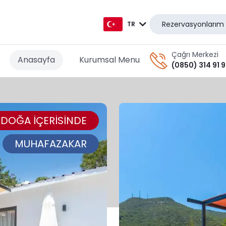
Rezervasyonlarım
TR
TR
Çağrı Merkezi
Anasayfa
Kurumsal Menu
(0850) 314 91 
EN
AR
DOĞA İÇERİSİNDE
DE
RU
MUHAFAZAKAR
GR