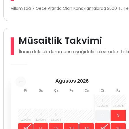
Villamızda 7 Gece Altında Olan Konaklamalarda 2500 TL Temi
Müsaitlik Takvimi
İlanın doluluk durumunu aşağıdaki takvimden takip
Ağustos
2026
Pt
Sa
Ça
Pe
Cu
Ct
Pz
1
2
3
4
5
6
7
8
9
10
11
12
13
14
15
16