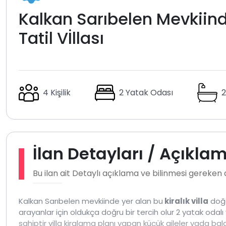
Kalkan Sarıbelen Mevkiind
Tatil Vİllası
4 Kişilik
2 Yatak Odası
2
İlan Detayları / Açıkla
Bu ilan ait Detaylı açıklama ve bilinmesi gereken
Kalkan Sarıbelen mevkiinde yer alan bu
kiralık villa
doğa
arayanlar için oldukça doğru bir tercih olur 2 yatak odal
sahiptir villa kiralama planı yapan küçük aileler yada bala