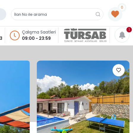
0
1
Çalışma Saatleri
93
09:00 - 23:59