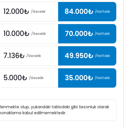
12.000₺
84.000₺
/Gecelik
/Haftalık
10.000₺
70.000₺
/Gecelik
/Haftalık
7.136₺
49.950₺
/Gecelik
/Haftalık
5.000₺
35.000₺
/Gecelik
/Haftalık
elirlenmekte olup, yukarıdaki tablodaki gibi Sezonluk olarak
ı konaklama kabul edilmemektedir.