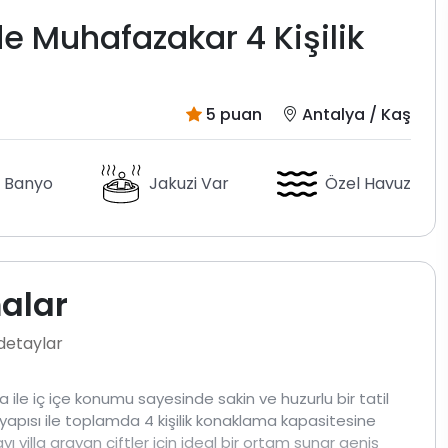
e Muhafazakar 4 Kişilik
5 puan
Antalya / Kaş
 Banyo
Jakuzi Var
Özel Havuz
malar
 detaylar
 ile iç içe konumu sayesinde sakin ve huzurlu bir tatil
ı yapısı ile toplamda 4 kişilik konaklama kapasitesine
yı villa arayan çiftler için ideal bir ortam sunar geniş