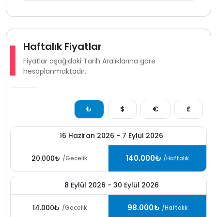
Doğa içerisinde konumlandığı için düzenli ilaçlama
yapılmasına rağmen çevrede böcek sinek gibi
canlılarla karşılaşma ihtimali olabilir bu durum bölgenin
doğal yapısından kaynaklı.
Haftalık Fiyatlar
Kalkan Sarıbelen bölgesi doğa içinde olması ve
Fiyatlar aşağıdaki Tarih Aralıklarına göre
sunduğu mahremiyet ile kiralık villa ve villa kiralama
hesaplanmaktadır.
aramalarında öne çıkan lokasyonlardan biri. Korunaklı
yapısı geniş bahçe alanı ve spa özellikleriyle bu
muhafazakar villa huzurlu ve konforlu bir tatil
₺
$
€
£
planlayanlar için oldukça güçlü bir alternatif sunuyor.
16 Haziran 2026 - 7 Eylül 2026
140.000₺
20.000₺
/Gecelik
/Haftalık
8 Eylül 2026 - 30 Eylül 2026
98.000₺
14.000₺
/Gecelik
/Haftalık