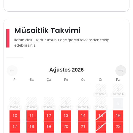
Müsaitlik Takvimi
İlanın doluluk durumunu aşağıdaki takvimden takip
edebilirsiniz.
Ağustos
2026
Pt
Sa
Ça
Pe
Cu
Ct
Pz
1
2
3
4
5
6
7
8
9
10
11
12
13
14
15
16
17
18
19
20
21
22
23