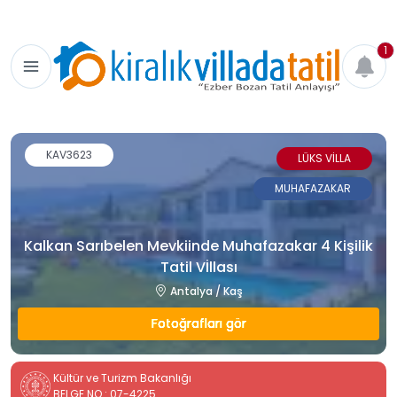
1
KAV3623
LÜKS VİLLA
MUHAFAZAKAR
Kalkan Sarıbelen Mevkiinde Muhafazakar 4 Kişilik
Tatil Vİllası
Antalya / Kaş
Fotoğrafları gör
Kültür ve Turizm Bakanlığı
BELGE NO : 07-4225