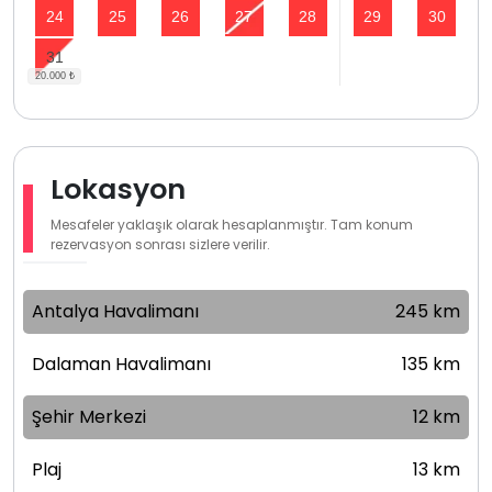
24
25
26
27
28
29
30
31
Lokasyon
Mesafeler yaklaşık olarak hesaplanmıştır. Tam konum
rezervasyon sonrası sizlere verilir.
Antalya Havalimanı
245 km
Dalaman Havalimanı
135 km
Şehir Merkezi
12 km
Plaj
13 km