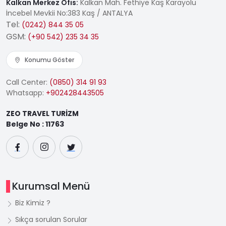
Kalkan Merkez Ofis:
Kalkan Mah. Fethiye Kaş Karayolu
İncebel Mevkii No:383 Kaş / ANTALYA
Tel:
(0242) 844 35 05
GSM:
(+90 542) 235 34 35
Konumu Göster
Call Center:
(0850) 314 91 93
Whatsapp:
+902428443505
ZEO TRAVEL TURİZM
Belge No : 11763
Kurumsal Menü
Biz Kimiz ?
Sıkça sorulan Sorular