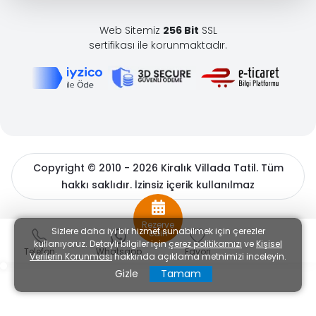
Web Sitemiz
256 Bit
SSL
sertifikası ile korunmaktadır.
Copyright © 2010 - 2026 Kiralık Villada Tatil. Tüm
hakkı saklıdır. İzinsiz içerik kullanılmaz
BöcekSoft
Rezerve
Sizlere daha iyi bir hizmet sunabilmek için çerezler
edin
kullanıyoruz. Detaylı bilgiler için
çerez politikamızı
ve
Kişisel
Telefon
Whatsapp
Favori
Verilerin Korunması
hakkında açıklama metnimizi inceleyin.
Gizle
Tamam