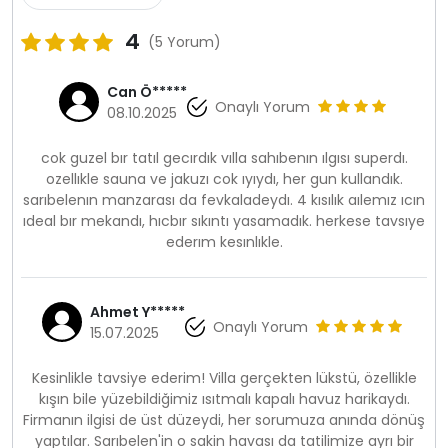
4
(5 Yorum)
Can Ö*****
Onaylı Yorum
08.10.2025
cok guzel bır tatıl gecırdık vılla sahıbenın ılgısı superdı.
ozellıkle sauna ve jakuzı cok ıyıydı, her gun kullandık.
sarıbelenın manzarası da fevkaladeydı. 4 kısılık aılemız ıcın
ıdeal bır mekandı, hıcbır sıkıntı yasamadık. herkese tavsıye
ederım kesınlıkle.
Ahmet Y*****
Onaylı Yorum
15.07.2025
Kesinlikle tavsiye ederim! Villa gerçekten lükstü, özellikle
kışın bile yüzebildiğimiz ısıtmalı kapalı havuz harikaydı.
Firmanın ilgisi de üst düzeydi, her sorumuza anında dönüş
yaptılar. Sarıbelen'in o sakin havası da tatilimize ayrı bir