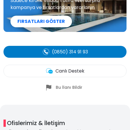
Sadece Kiralık Villada Tatil'a özel sürpriz
kampanya ve fırsatlardan yararlanın
FIRSATLARI GÖSTER
(0850) 314 91 93
Canlı Destek
Bu İlanı Bildir
Ofislerimiz & İletişim