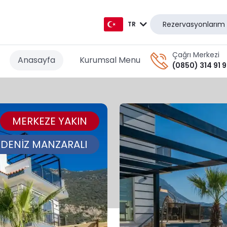
Rezervasyonlarım
TR
TR
Çağrı Merkezi
Anasayfa
Kurumsal Menu
(0850) 314 91 
EN
AR
MERKEZE YAKIN
DE
RU
DENİZ MANZARALI
GR