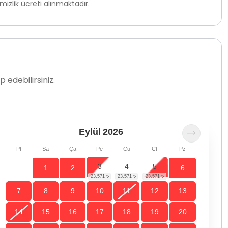
izlik ücreti alınmaktadır.
 edebilirsiniz.
Eylül
2026
Pt
Sa
Ça
Pe
Cu
Ct
Pz
3
4
5
1
2
6
7
8
9
10
11
12
13
14
15
16
17
18
19
20