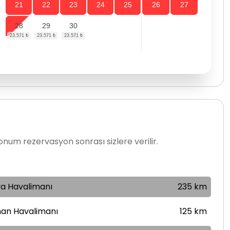
21
22
23
24
25
26
27
28
29
30
num rezervasyon sonrası sizlere verilir.
ya Havalimanı
235 km
an Havalimanı
125 km