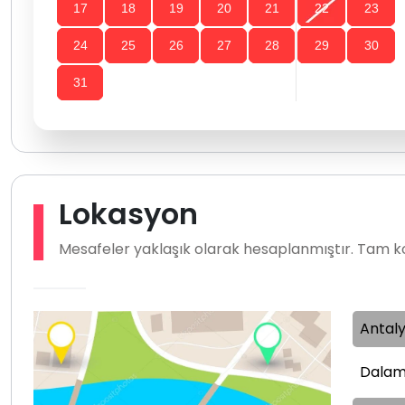
17
18
19
20
21
22
23
24
25
26
27
28
29
30
31
Lokasyon
Mesafeler yaklaşık olarak hesaplanmıştır. Tam ko
Antal
Dalam