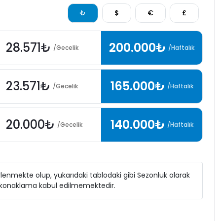
₺
$
€
£
28.571₺
200.000₺
/Gecelik
/Haftalık
23.571₺
165.000₺
/Gecelik
/Haftalık
20.000₺
140.000₺
/Gecelik
/Haftalık
elirlenmekte olup, yukarıdaki tablodaki gibi Sezonluk olarak
ı konaklama kabul edilmemektedir.