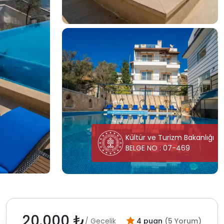
Kültür ve Turizm Bakanlığı
BELGE NO : 07-469
20.000 ₺
/ Gecelik
4 puan
(5 Yorum)