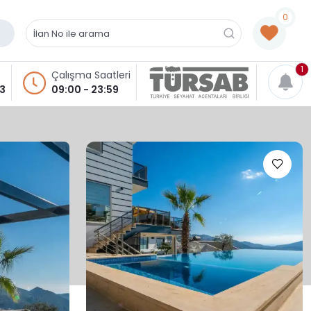
0
1
Çalışma Saatleri
93
09:00 - 23:59