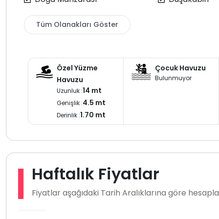
noktalarına kısa bir mesafede yer alan villamız aynı zam
araçla yaklaşık 25 30 dakika uzaklıktadır Bu da hem di
Tüm Olanakları Göster
için büyük bir avantaj sunmaktadır.villamız deniz manzara
isteyen konuklaırmız için adeal bir ivlladır
Özel Yüzme
Çocuk Havuzu
Bulunmuyor
Havuzu
14 mt
Uzunluk :
4.5 mt
Genişlik :
1.70 mt
Derinlik :
Haftalık Fiyatlar
Fiyatlar aşağıdaki Tarih Aralıklarına göre hesap