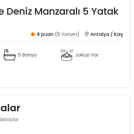
e Deniz Manzaralı 5 Yatak
4 puan
(5 Yorum)
Antalya / Kaş
5 Banyo
Jakuzi Var
malar
 detaylar